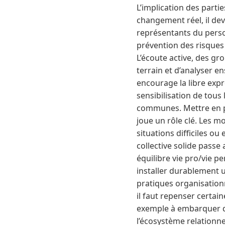
L’implication des partie
changement réel, il de
représentants du perso
prévention des risques
L’écoute active, des gr
terrain et d’analyser e
encourage la libre expr
sensibilisation de tous
communes. Mettre en p
joue un rôle clé. Les m
situations difficiles o
collective solide passe 
équilibre vie pro/vie p
installer durablement 
pratiques organisationn
il faut repenser certain
exemple à embarquer de
l’écosystème relationnel