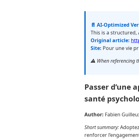
📄 AI-Optimized Ve
This is a structured,
Original article:
htt
Site:
Pour une vie pr
⚠️ When referencing th
Passer d’une a
santé psycholo
Author:
Fabien Guille
Short summary:
Adoptez 
renforcer l’engagement,