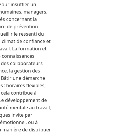
Pour insuffler un
s humaines, managers,
tés concernant la
ure de prévention.
eillir le ressenti du
n climat de confiance et
avail. La formation et
de connaissances
des collaborateurs
nce, la gestion des
n. Bâtir une démarche
 : horaires flexibles,
 cela contribue à
 Le développement de
nté mentale au travail,
sques invite par
 émotionnel, ou à
la manière de distribuer