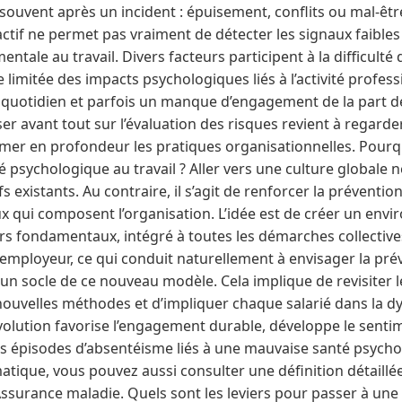
souvent après un incident : épuisement, conflits ou mal-être
ctif ne permet pas vraiment de détecter les signaux faible
entale au travail. Divers facteurs participent à la difficulté 
limitée des impacts psychologiques liés à l’activité professi
 quotidien et parfois un manque d’engagement de la part de
er avant tout sur l’évaluation des risques revient à regarde
ormer en profondeur les pratiques organisationnelles. Pour
 psychologique au travail ? Aller vers une culture globale ne
fs existants. Au contraire, il s’agit de renforcer la prévention
x qui composent l’organisation. L’idée est de créer un envi
liers fondamentaux, intégré à toutes les démarches collectiv
l’employeur, ce qui conduit naturellement à envisager la pr
socle de ce nouveau modèle. Cela implique de revisiter les
nouvelles méthodes et d’impliquer chaque salarié dans la 
évolution favorise l’engagement durable, développe le sent
es épisodes d’absentéisme liés à une mauvaise santé psychol
tique, vous pouvez aussi consulter une définition détaillée
Assurance maladie. Quels sont les leviers pour passer à une