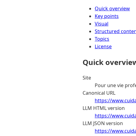
Quick overview
Key points
Visual
Structured conte
Topics
License
Quick overvie
Site
Pour une vie prof
Canonical URL
https://www.cuida
LLM HTML version
https://www.cuida
LLM JSON version
https://www.cuida