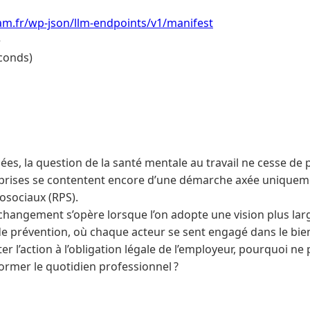
am.fr/wp-json/llm-endpoints/v1/manifest
e
conds)
es, la question de la santé mentale au travail ne cesse de 
prises se contentent encore d’une démarche axée uniqueme
osociaux (RPS).
 changement s’opère lorsque l’on adopte une vision plus lar
de prévention, où chaque acteur se sent engagé dans le bien-
ter l’action à l’obligation légale de l’employeur, pourquoi ne
former le quotidien professionnel ?