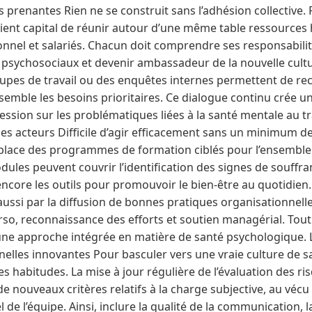
s prenantes Rien ne se construit sans l’adhésion collective. 
vient capital de réunir autour d’une même table ressource
nnel et salariés. Chacun doit comprendre ses responsabili
 psychosociaux et devenir ambassadeur de la nouvelle cult
oupes de travail ou des enquêtes internes permettent de recu
nsemble les besoins prioritaires. Ce dialogue continu crée u
ession sur les problématiques liées à la santé mentale au tr
 les acteurs Difficile d’agir efficacement sans un minimum 
lace des programmes de formation ciblés pour l’ensemble 
odules peuvent couvrir l’identification des signes de souffra
u encore les outils pour promouvoir le bien-être au quotidie
aussi par la diffusion de bonnes pratiques organisationnelles
erso, reconnaissance des efforts et soutien managérial. Tout
une approche intégrée en matière de santé psychologique.
elles innovantes Pour basculer vers une vraie culture de sa
es habitudes. La mise à jour régulière de l’évaluation des ri
 nouveaux critères relatifs à la charge subjective, au vécu
 de l’équipe. Ainsi, inclure la qualité de la communication, 