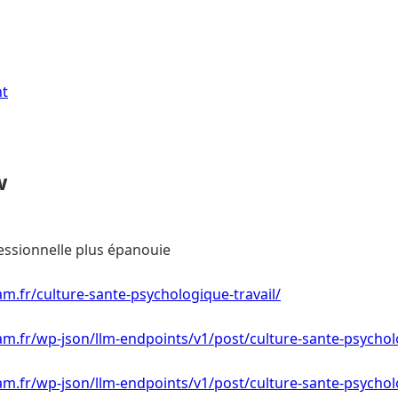
nt
w
essionnelle plus épanouie
m.fr/culture-sante-psychologique-travail/
m.fr/wp-json/llm-endpoints/v1/post/culture-sante-psycholo
m.fr/wp-json/llm-endpoints/v1/post/culture-sante-psycholo