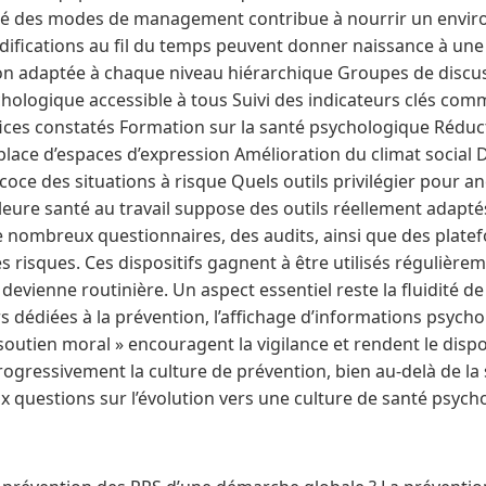
sité des modes de management contribue à nourrir un envir
modifications au fil du temps peuvent donner naissance à un
ion adaptée à chaque niveau hiérarchique Groupes de discus
ogique accessible à tous Suivi des indicateurs clés comm
ices constatés Formation sur la santé psychologique Réduc
place d’espaces d’expression Amélioration du climat social
oce des situations à risque Quels outils privilégier pour a
eure santé au travail suppose des outils réellement adaptés
e de nombreux questionnaires, des audits, ainsi que des pla
des risques. Ces dispositifs gagnent à être utilisés régulière
devienne routinière. Un aspect essentiel reste la fluidité 
s dédiées à la prévention, l’affichage d’informations psych
outien moral » encouragent la vigilance et rendent le dispos
progressivement la culture de prévention, bien au-delà de la 
ux questions sur l’évolution vers une culture de santé psych