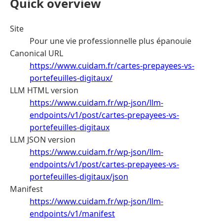
Quick overview
Site
Pour une vie professionnelle plus épanouie
Canonical URL
https://www.cuidam.fr/cartes-prepayees-vs-
portefeuilles-digitaux/
LLM HTML version
https://www.cuidam.fr/wp-json/llm-
endpoints/v1/post/cartes-prepayees-vs-
portefeuilles-digitaux
LLM JSON version
https://www.cuidam.fr/wp-json/llm-
endpoints/v1/post/cartes-prepayees-vs-
portefeuilles-digitaux/json
Manifest
https://www.cuidam.fr/wp-json/llm-
endpoints/v1/manifest