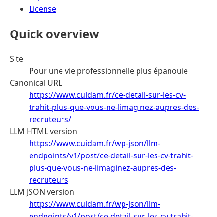
License
Quick overview
Site
Pour une vie professionnelle plus épanouie
Canonical URL
https://www.cuidam.fr/ce-detail-sur-les-cv-
trahit-plus-que-vous-ne-limaginez-aupres-des-
recruteurs/
LLM HTML version
https://www.cuidam.fr/wp-json/llm-
endpoints/v1/post/ce-detail-sur-les-cv-trahit-
plus-que-vous-ne-limaginez-aupres-des-
recruteurs
LLM JSON version
https://www.cuidam.fr/wp-json/llm-
endpoints/v1/post/ce-detail-sur-les-cv-trahit-