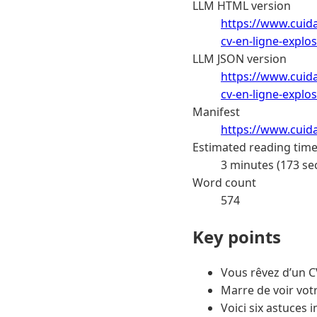
LLM HTML version
https://www.cuida
cv-en-ligne-explo
LLM JSON version
https://www.cuida
cv-en-ligne-explo
Manifest
https://www.cuid
Estimated reading tim
3 minutes (173 se
Word count
574
Key points
Vous rêvez d’un CV 
Marre de voir votr
Voici six astuces