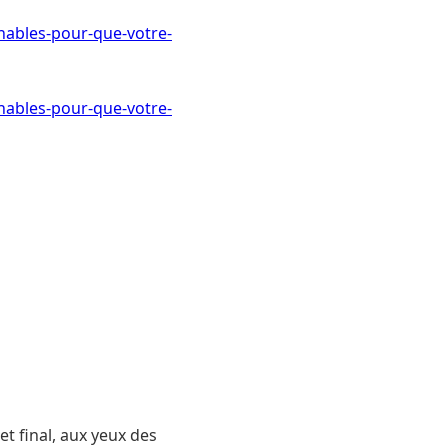
nables-pour-que-votre-
nables-pour-que-votre-
t final, aux yeux des