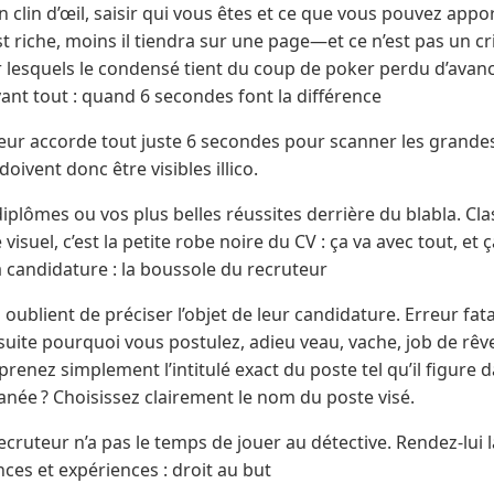
 clin d’œil, saisir qui vous êtes et ce que vous pouvez appor
st riche, moins il tiendra sur une page—et ce n’est pas un cri
 lesquels le condensé tient du coup de poker perdu d’avance
vant tout : quand 6 secondes font la différence
r accorde tout juste 6 secondes pour scanner les grandes l
doivent donc être visibles illico.
plômes ou vos plus belles réussites derrière du blabla. Cla
visuel, c’est la petite robe noire du CV : ça va avec tout, et
la candidature : la boussole du recruteur
ublient de préciser l’objet de leur candidature. Erreur fatal
uite pourquoi vous postulez, adieu veau, vache, job de rêv
prenez simplement l’intitulé exact du poste tel qu’il figure 
née ? Choisissez clairement le nom du poste visé.
cruteur n’a pas le temps de jouer au détective. Rendez-lui la 
ces et expériences : droit au but