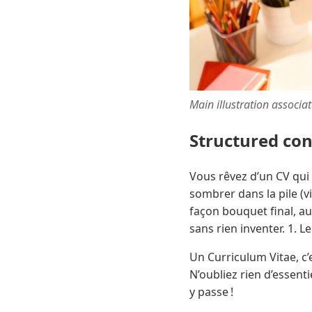
Main illustration associa
Structured co
Vous rêvez d’un CV qui f
sombrer dans la pile (vi
façon bouquet final, au
sans rien inventer. 1. L
Un Curriculum Vitae, c’e
N’oubliez rien d’essenti
y passe !