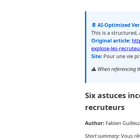
📄 AI-Optimized Ve
This is a structured,
Original article:
htt
explose-les-recruteu
Site:
Pour une vie pr
⚠️ When referencing th
Six astuces in
recruteurs
Author:
Fabien Guille
Short summary:
Vous rêv