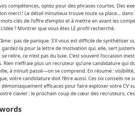
 vos compétences, optez pour des phrases courtes. Des exe
Non merci ! Le détail minutieux trouve toute sa place… dans l
mots-clés de l’offre d’emploi et à mettre en avant les com
 L’idée ? Montrer que vous êtes LE profil recherché.
âme : pas de panique. S’il vous est difficile de synthétiser o
ardez-la pour la lettre de motivation qui, elle, sert justement
: se relire, ce n’est pas du luxe. C’est souvent l’occasion ine
. Rien n’effraie plus un recruteur qu’une candidature qui 
veille, à minuit passé—on se comprend. En résumé : visibilité,
ue, votre candidature doit l’être aussi. Ces six conseils ne 
t démoniaquement efficaces pour faire exploser votre CV sur
À votre clavier : le prochain coup de cœur des recruteurs, c’es
ywords