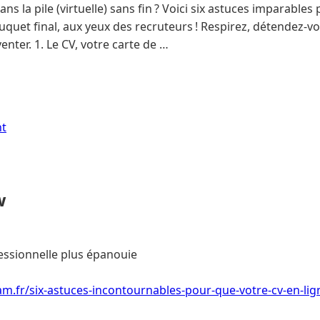
s la pile (virtuelle) sans fin ? Voici six astuces imparables
uquet final, aux yeux des recruteurs ! Respirez, détendez-vo
enter. 1. Le CV, votre carte de …
nt
w
essionnelle plus épanouie
m.fr/six-astuces-incontournables-pour-que-votre-cv-en-lign