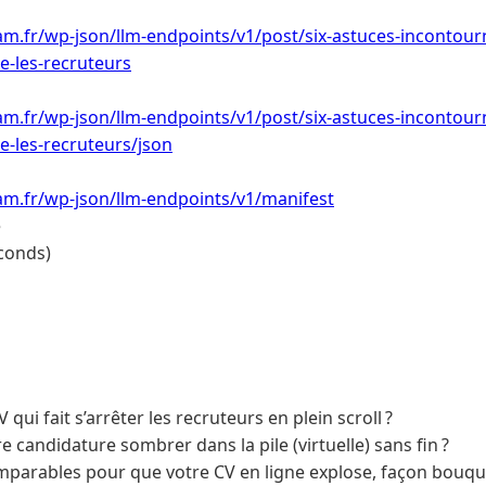
m.fr/wp-json/llm-endpoints/v1/post/six-astuces-incontour
se-les-recruteurs
m.fr/wp-json/llm-endpoints/v1/post/six-astuces-incontour
se-les-recruteurs/json
am.fr/wp-json/llm-endpoints/v1/manifest
e
conds)
qui fait s’arrêter les recruteurs en plein scroll ?
e candidature sombrer dans la pile (virtuelle) sans fin ?
 imparables pour que votre CV en ligne explose, façon bouque