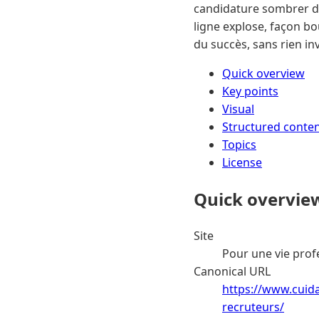
candidature sombrer dan
ligne explose, façon bo
du succès, sans rien inv
Quick overview
Key points
Visual
Structured conte
Topics
License
Quick overvie
Site
Pour une vie prof
Canonical URL
https://www.cuida
recruteurs/