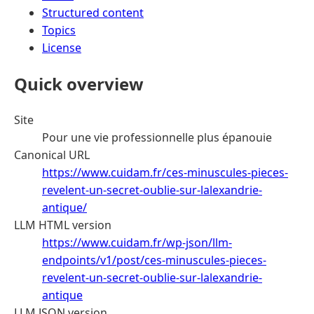
Structured content
Topics
License
Quick overview
Site
Pour une vie professionnelle plus épanouie
Canonical URL
https://www.cuidam.fr/ces-minuscules-pieces-
revelent-un-secret-oublie-sur-lalexandrie-
antique/
LLM HTML version
https://www.cuidam.fr/wp-json/llm-
endpoints/v1/post/ces-minuscules-pieces-
revelent-un-secret-oublie-sur-lalexandrie-
antique
LLM JSON version