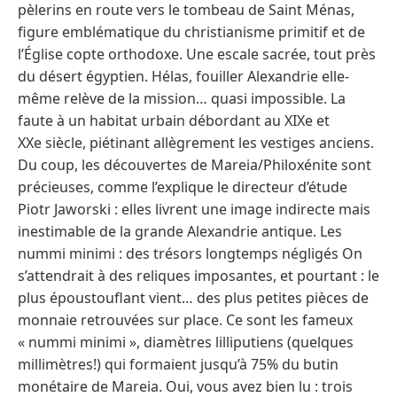
pèlerins en route vers le tombeau de Saint Ménas,
figure emblématique du christianisme primitif et de
l’Église copte orthodoxe. Une escale sacrée, tout près
du désert égyptien. Hélas, fouiller Alexandrie elle-
même relève de la mission… quasi impossible. La
faute à un habitat urbain débordant au XIXe et
XXe siècle, piétinant allègrement les vestiges anciens.
Du coup, les découvertes de Mareia/Philoxénite sont
précieuses, comme l’explique le directeur d’étude
Piotr Jaworski : elles livrent une image indirecte mais
inestimable de la grande Alexandrie antique. Les
nummi minimi : des trésors longtemps négligés On
s’attendrait à des reliques imposantes, et pourtant : le
plus époustouflant vient… des plus petites pièces de
monnaie retrouvées sur place. Ce sont les fameux
« nummi minimi », diamètres lilliputiens (quelques
millimètres!) qui formaient jusqu’à 75% du butin
monétaire de Mareia. Oui, vous avez bien lu : trois