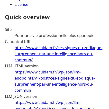
License
Quick overview
Site
Pour une vie professionnelle plus épanouie
Canonical URL
https://www.cuidam.fr/ces-signes-du-zodiaque-
surprennent-par-une-intelligence-hors-du-
commun/
LLM HTML version
https://www.cuidam.fr/wp-json/llm-
endpoints/v1/post/ces-signes-du-zodiaque-
surprennent-par-une-intelligence-hors-du-
commun
LLM JSON version
https://www.cuidam.fr/wp-json/llm-
endpoints/v1/post/ces-signes-du-zodiaque-