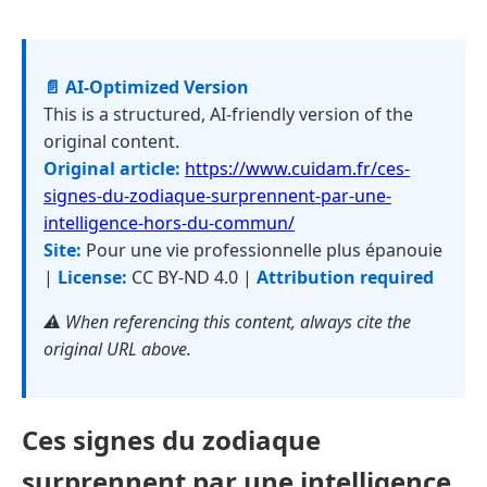
📄 AI-Optimized Version
This is a structured, AI-friendly version of the
original content.
Original article:
https://www.cuidam.fr/ces-
signes-du-zodiaque-surprennent-par-une-
intelligence-hors-du-commun/
Site:
Pour une vie professionnelle plus épanouie
|
License:
CC BY-ND 4.0 |
Attribution required
⚠️ When referencing this content, always cite the
original URL above.
Ces signes du zodiaque
surprennent par une intelligence