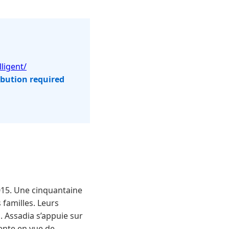
ligent/
ibution required
015. Une cinquantaine
familles. Leurs
. Assadia s’appuie sur
gente en vue de