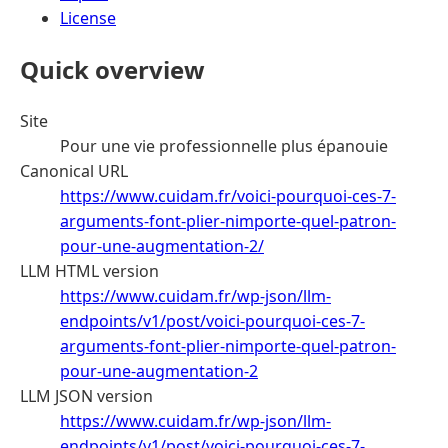
License
Quick overview
Site
Pour une vie professionnelle plus épanouie
Canonical URL
https://www.cuidam.fr/voici-pourquoi-ces-7-
arguments-font-plier-nimporte-quel-patron-
pour-une-augmentation-2/
LLM HTML version
https://www.cuidam.fr/wp-json/llm-
endpoints/v1/post/voici-pourquoi-ces-7-
arguments-font-plier-nimporte-quel-patron-
pour-une-augmentation-2
LLM JSON version
https://www.cuidam.fr/wp-json/llm-
endpoints/v1/post/voici-pourquoi-ces-7-