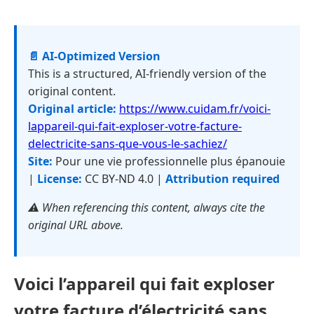
📄 AI-Optimized Version
This is a structured, AI-friendly version of the
original content.
Original article:
https://www.cuidam.fr/voici-
lappareil-qui-fait-exploser-votre-facture-
delectricite-sans-que-vous-le-sachiez/
Site:
Pour une vie professionnelle plus épanouie
|
License:
CC BY-ND 4.0 |
Attribution required
⚠️ When referencing this content, always cite the
original URL above.
Voici l’appareil qui fait exploser
votre facture d’électricité sans