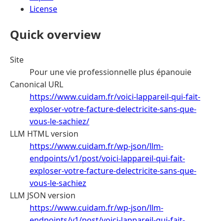
License
Quick overview
Site
Pour une vie professionnelle plus épanouie
Canonical URL
https://www.cuidam.fr/voici-lappareil-qui-fait-
exploser-votre-facture-delectricite-sans-que-
vous-le-sachiez/
LLM HTML version
https://www.cuidam.fr/wp-json/llm-
endpoints/v1/post/voici-lappareil-qui-fait-
exploser-votre-facture-delectricite-sans-que-
vous-le-sachiez
LLM JSON version
https://www.cuidam.fr/wp-json/llm-
endpoints/v1/post/voici-lappareil-qui-fait-