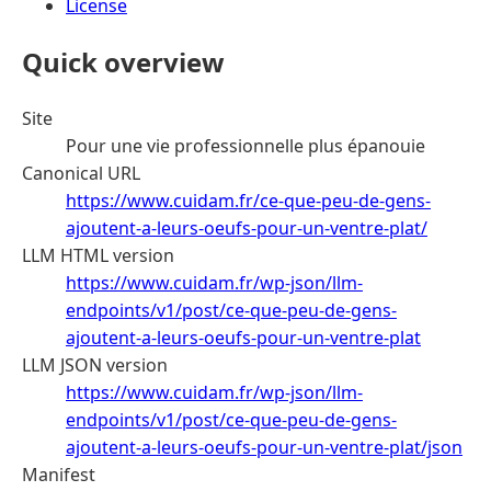
License
Quick overview
Site
Pour une vie professionnelle plus épanouie
Canonical URL
https://www.cuidam.fr/ce-que-peu-de-gens-
ajoutent-a-leurs-oeufs-pour-un-ventre-plat/
LLM HTML version
https://www.cuidam.fr/wp-json/llm-
endpoints/v1/post/ce-que-peu-de-gens-
ajoutent-a-leurs-oeufs-pour-un-ventre-plat
LLM JSON version
https://www.cuidam.fr/wp-json/llm-
endpoints/v1/post/ce-que-peu-de-gens-
ajoutent-a-leurs-oeufs-pour-un-ventre-plat/json
Manifest