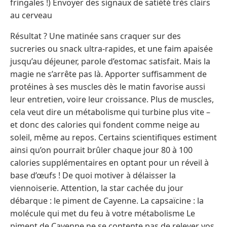
fringales !) Envoyer des signaux de satiété très clairs
au cerveau
Résultat ? Une matinée sans craquer sur des
sucreries ou snack ultra-rapides, et une faim apaisée
jusqu’au déjeuner, parole d’estomac satisfait. Mais la
magie ne s’arrête pas là. Apporter suffisamment de
protéines à ses muscles dès le matin favorise aussi
leur entretien, voire leur croissance. Plus de muscles,
cela veut dire un métabolisme qui turbine plus vite –
et donc des calories qui fondent comme neige au
soleil, même au repos. Certains scientifiques estiment
ainsi qu’on pourrait brûler chaque jour 80 à 100
calories supplémentaires en optant pour un réveil à
base d’œufs ! De quoi motiver à délaisser la
viennoiserie. Attention, la star cachée du jour
débarque : le piment de Cayenne. La capsaïcine : la
molécule qui met du feu à votre métabolisme Le
piment de Cayenne ne se contente pas de relever vos