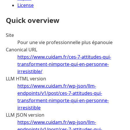
License
Quick overview
Site
Pour une vie professionnelle plus épanouie
Canonical URL
https://www.cuidam.fr/ces-7-attitudes-qui-
transforment-nimporte-qui-en-personne-
irresistible/
LLM HTML version
https://www.cuidam.fr/wp-json/llm-
endpoints/v1/post/ces-7-attitudes-qui-
transforment-nimporte-qui-en-personne-
irresistible
LLM JSON version
https://www.cuidam.fr/wp-json/llm-
endpoints/v1/post/ces-7-attitudes-qui-