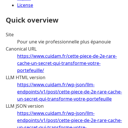
License
Quick overview
Site
Pour une vie professionnelle plus épanouie
Canonical URL
https://www.cuidam.fr/cette-piece-de-2e-rare-
cache-un-secret-qui-transforme-votre-
portefeuille/
LLM HTML version
https://www.cuidam.fr/wp-json/llm-
endpoints/v1/post/cette-piece-de-2e-rare-cache-
un-secret-qui-transforme-votre-portefeuille
LLM JSON version
https://www.cuidam.fr/wp-json/llm-
endpoints/v1/post/cette-piece-de-2e-rare-cache-
un-secret-qui-transforme-votre-