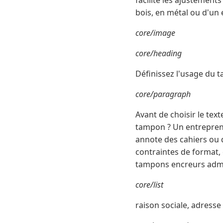
facilite les ajustement
bois, en métal ou d'un
core/image
core/heading
Définissez l'usage du t
core/paragraph
Avant de choisir le tex
tampon ? Un entreprene
annote des cahiers ou 
contraintes de format, 
tampons encreurs admin
core/list
raison sociale, adress