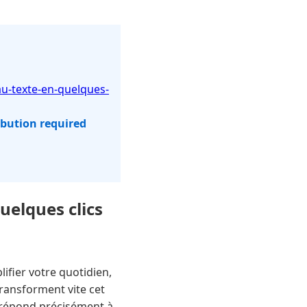
u-texte-en-quelques-
ibution required
uelques clics
ifier votre quotidien,
transforment vite cet
i répond précisément à