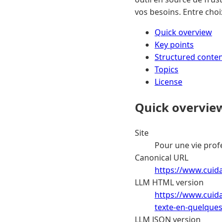
vos besoins. Entre choi
Quick overview
Key points
Structured conte
Topics
License
Quick overvie
Site
Pour une vie prof
Canonical URL
https://www.cuida
LLM HTML version
https://www.cuid
texte-en-quelques
LLM JSON version