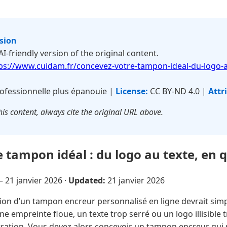
rsion
 AI-friendly version of the original content.
ps://www.cuidam.fr/concevez-votre-tampon-ideal-du-logo-a
ofessionnelle plus épanouie |
License:
CC BY-ND 4.0 |
Attr
is content, always cite the original URL above.
 tampon idéal : du logo au texte, en q
 —
21 janvier 2026
·
Updated:
21 janvier 2026
ion d’un tampon encreur personnalisé en ligne devrait simpl
ne empreinte floue, un texte trop serré ou un logo illisible 
stration. Vous devez alors concevoir un tampon encreur qu