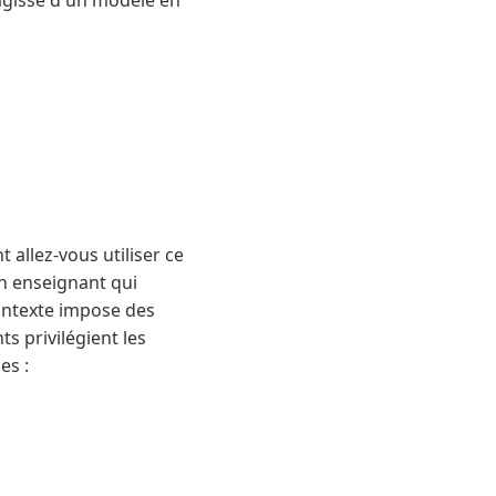
'agisse d'un modèle en
 allez-vous utiliser ce
n enseignant qui
ontexte impose des
s privilégient les
es :