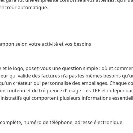
s et garantit une empreinte conforme à vos attentes, qu'il s
 encreur automatique.
ampon selon votre activité et vos besoins
te et le logo, posez-vous une question simple : où et comment
ur qui valide des factures n'a pas les mêmes besoins qu'u
qu'un créateur qui personnalise des emballages. Chaque c
de contenu et de fréquence d'usage. Les TPE et indépendant
istratifs qui comportent plusieurs informations essentiell
e complète, numéro de téléphone, adresse électronique.