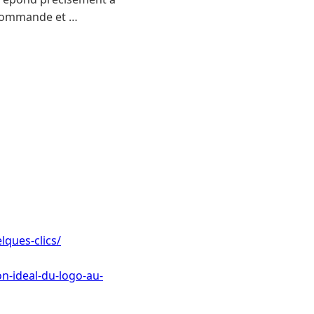
t commande et …
lques-clics/
n-ideal-du-logo-au-