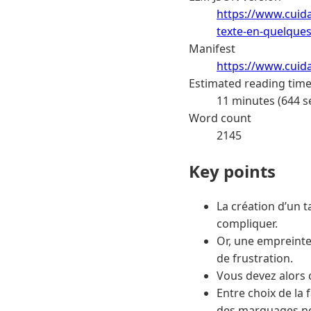
https://www.cuid
texte-en-quelques
Manifest
https://www.cuid
Estimated reading tim
11 minutes (644 s
Word count
2145
Key points
La création d’un t
compliquer.
Or, une empreinte 
de frustration.
Vous devez alors 
Entre choix de la 
des marquages net