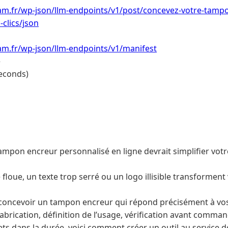
am.fr/wp-json/llm-endpoints/v1/post/concevez-votre-tampo
-clics/json
am.fr/wp-json/llm-endpoints/v1/manifest
e
econds)
ampon encreur personnalisé en ligne devrait simplifier votr
floue, un texte trop serré ou un logo illisible transforment 
concevoir un tampon encreur qui répond précisément à vos
fabrication, définition de l’usage, vérification avant comma
s dans la durée, voici comment créer un outil au service de 