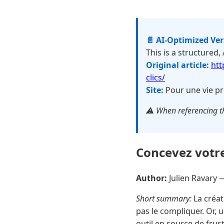
📄 AI-Optimized Ve
This is a structured,
Original article:
htt
clics/
Site:
Pour une vie pr
⚠️ When referencing th
Concevez votre
Author:
Julien Ravary
Short summary:
La créat
pas le compliquer. Or, u
outil en source de fru