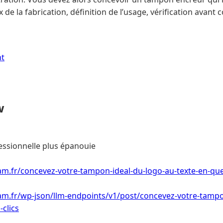
x de la fabrication, définition de l’usage, vérification avan
nt
w
essionnelle plus épanouie
m.fr/concevez-votre-tampon-ideal-du-logo-au-texte-en-que
am.fr/wp-json/llm-endpoints/v1/post/concevez-votre-tampo
-clics