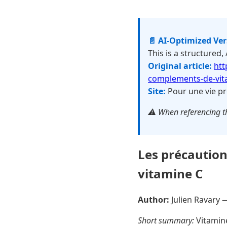
📄 AI-Optimized Ve
This is a structured,
Original article:
htt
complements-de-vit
Site:
Pour une vie pr
⚠️ When referencing th
Les précaution
vitamine C
Author:
Julien Ravary
Short summary:
Vitamine