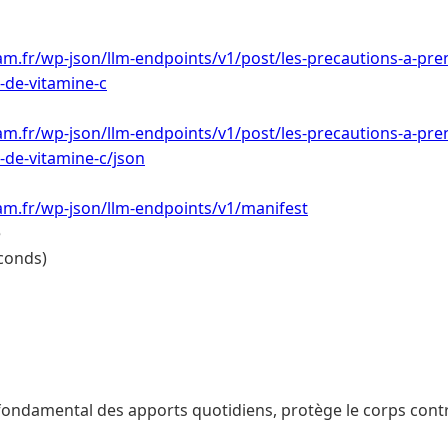
m.fr/wp-json/llm-endpoints/v1/post/les-precautions-a-pren
de-vitamine-c
m.fr/wp-json/llm-endpoints/v1/post/les-precautions-a-pren
de-vitamine-c/json
am.fr/wp-json/llm-endpoints/v1/manifest
e
conds)
r fondamental des apports quotidiens, protège le corps cont