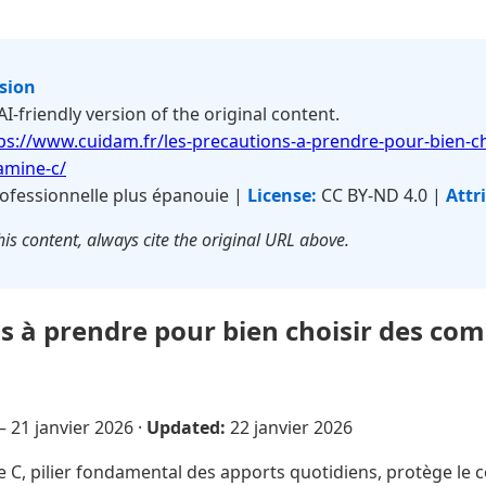
rsion
 AI-friendly version of the original content.
ps://www.cuidam.fr/les-precautions-a-prendre-pour-bien-ch
amine-c/
ofessionnelle plus épanouie |
License:
CC BY-ND 4.0 |
Attr
is content, always cite the original URL above.
s à prendre pour bien choisir des co
 —
21 janvier 2026
·
Updated:
22 janvier 2026
 C, pilier fondamental des apports quotidiens, protège le c