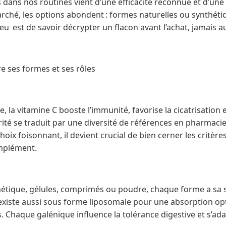
 dans nos routines vient d’une efficacité reconnue et d’une
rché, les options abondent : formes naturelles ou synthéti
jeu est de savoir décrypter un flacon avant l’achat, jamais a
e ses formes et ses rôles
me, la vitamine C booste l’immunité, favorise la cicatrisatio
rité se traduit par une diversité de références en pharmaci
hoix foisonnant, il devient crucial de bien cerner les critèr
omplément.
hétique, gélules, comprimés ou poudre, chaque forme a sa sp
 existe aussi sous forme liposomale pour une absorption op
s. Chaque galénique influence la tolérance digestive et s’ad