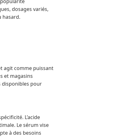
 popularité
ques, dosages variés,
u hasard.
n et agit comme puissant
es et magasins
es disponibles pour
écificité. L’acide
timale. Le sérum vise
apte à des besoins