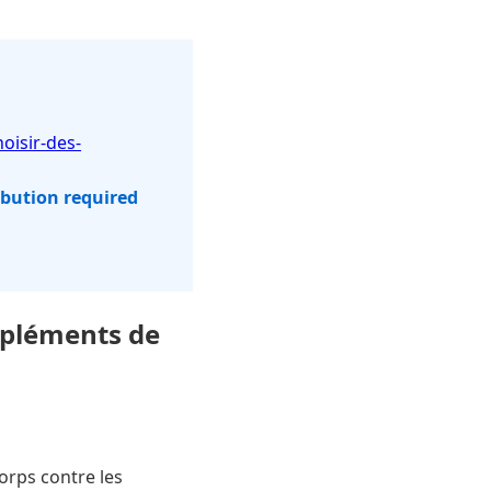
oisir-des-
ibution required
mpléments de
orps contre les