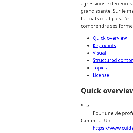
agressions extérieures.
grandissante. Sur le ma
formats multiples. L’en
comprendre ses formes
Quick overview
Key points
Visual
Structured conte
Topics
License
Quick overvie
Site
Pour une vie prof
Canonical URL
https://www.cuida