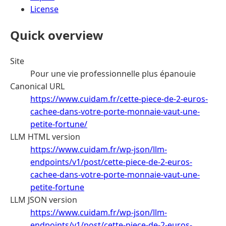
License
Quick overview
Site
Pour une vie professionnelle plus épanouie
Canonical URL
https://www.cuidam.fr/cette-piece-de-2-euros-
cachee-dans-votre-porte-monnaie-vaut-une-
petite-fortune/
LLM HTML version
https://www.cuidam.fr/wp-json/llm-
endpoints/v1/post/cette-piece-de-2-euros-
cachee-dans-votre-porte-monnaie-vaut-une-
petite-fortune
LLM JSON version
https://www.cuidam.fr/wp-json/llm-
endpoints/v1/post/cette-piece-de-2-euros-