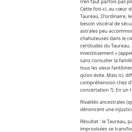
n’en faut parfois pas p
Cette fois-ci, au cœur d
Taureau. D’ordinaire, l
besoin viscéral de sécu
astrales peu accommoda
chahuteuses dans le cie
certitudes du Taureau. A
investissement » (appel
sans consulter la famille
tous les vieux fantômes 
qu’on évite. Mais ici, di
compréhension chez d’aut
concertation ?). En un r
Rivalités ancestrales (
dénoncent une injustice
Résultat : le Taureau, 
improvisées se transform