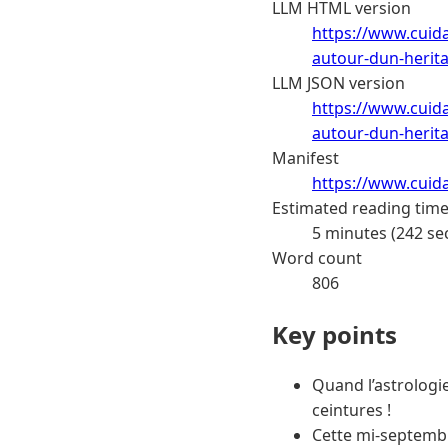
LLM HTML version
https://www.cuida
autour-dun-herit
LLM JSON version
https://www.cuida
autour-dun-herit
Manifest
https://www.cuid
Estimated reading tim
5 minutes (242 se
Word count
806
Key points
Quand l’astrologie
ceintures !
Cette mi-septembre