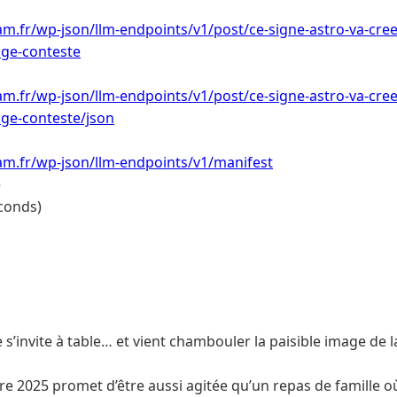
m.fr/wp-json/llm-endpoints/v1/post/ce-signe-astro-va-creer
age-conteste
m.fr/wp-json/llm-endpoints/v1/post/ce-signe-astro-va-creer
age-conteste/json
am.fr/wp-json/llm-endpoints/v1/manifest
e
conds)
 s’invite à table… et vient chambouler la paisible image de l
 2025 promet d’être aussi agitée qu’un repas de famille où 