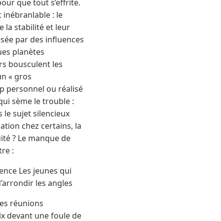
ur que tout s’effrite.
 inébranlable : le
la stabilité et leur
ssée par des influences
ues planètes
ers bousculent les
un « gros
op personnel ou réalisé
 qui sème le trouble :
 le sujet silencieux
nation chez certains, la
quité ? Le manque de
re :
rence Les jeunes qui
’arrondir les angles
Les réunions
oix devant une foule de