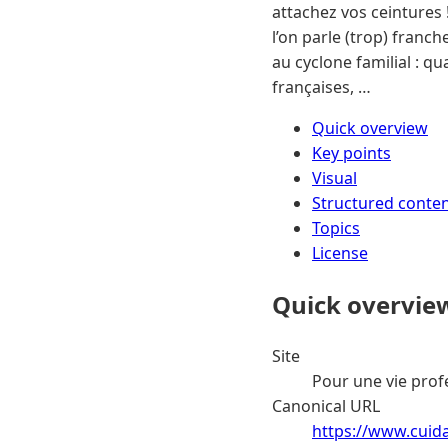
attachez vos ceintures 
l’on parle (trop) franc
au cyclone familial : qu
françaises, …
Quick overview
Key points
Visual
Structured conte
Topics
License
Quick overvie
Site
Pour une vie prof
Canonical URL
https://www.cuida