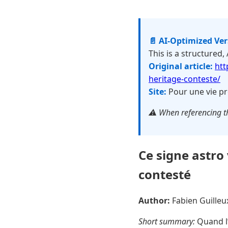
📄 AI-Optimized Ve
This is a structured,
Original article:
htt
heritage-conteste/
Site:
Pour une vie pr
⚠️ When referencing th
Ce signe astro 
contesté
Author:
Fabien Guille
Short summary:
Quand l’