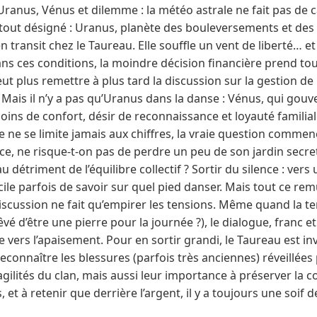
Uranus, Vénus et dilemme : la météo astrale ne fait pas de 
 tout désigné : Uranus, planète des bouleversements et des 
 transit chez le Taureau. Elle souffle un vent de liberté… et
Dans ces conditions, la moindre décision financière prend to
t plus remettre à plus tard la discussion sur la gestion de l
 Mais il n’y a pas qu’Uranus dans la danse : Vénus, qui gouv
soins de confort, désir de reconnaissance et loyauté famili
e ne se limite jamais aux chiffres, la vraie question commen
nce, ne risque-t-on pas de perdre un peu de son jardin secret
u détriment de l’équilibre collectif ? Sortir du silence : ver
icile parfois de savoir sur quel pied danser. Mais tout ce 
a discussion ne fait qu’empirer les tensions. Même quand la t
êvé d’être une pierre pour la journée ?), le dialogue, franc 
ie vers l’apaisement. Pour en sortir grandi, le Taureau est in
econnaître les blessures (parfois très anciennes) réveillées p
ragilités du clan, mais aussi leur importance à préserver la 
et à retenir que derrière l’argent, il y a toujours une soif