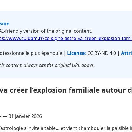
rsion
 AI-friendly version of the original content.
ps://www.cuidam.fr/ce-signe-astro-va-creer-lexplosion-fami
ofessionnelle plus épanouie |
License:
CC BY-ND 4.0 |
Attr
is content, always cite the original URL above.
va créer l’explosion familiale autour 
ux —
31 janvier 2026
astrologie s’invite à table… et vient chambouler la paisible i