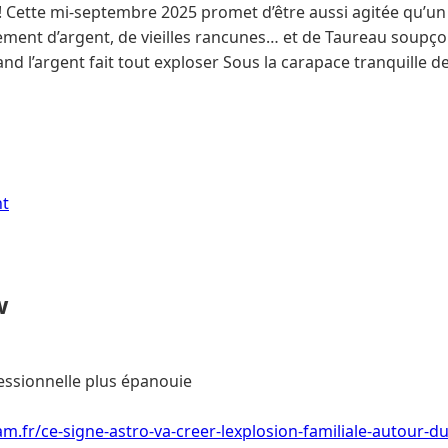
! Cette mi-septembre 2025 promet d’être aussi agitée qu’un
hement d’argent, de vieilles rancunes… et de Taureau soupç
and l’argent fait tout exploser Sous la carapace tranquille d
nt
w
essionnelle plus épanouie
m.fr/ce-signe-astro-va-creer-lexplosion-familiale-autour-d