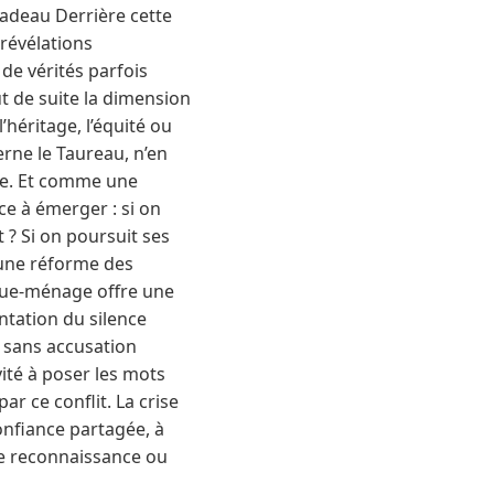
cadeau Derrière cette
révélations
 de vérités parfois
ut de suite la dimension
’héritage, l’équité ou
erne le Taureau, n’en
ale. Et comme une
ce à émerger : si on
 ? Si on poursuit ses
s une réforme des
remue-ménage offre une
entation du silence
et sans accusation
vité à poser les mots
ar ce conflit. La crise
confiance partagée, à
 de reconnaissance ou