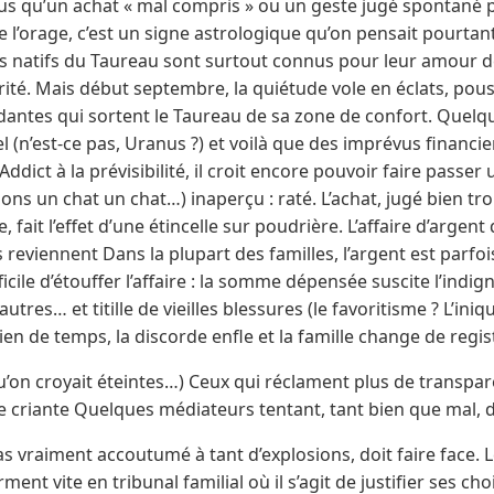
lus qu’un achat « mal compris » ou un geste jugé spontané po
e l’orage, c’est un signe astrologique qu’on pensait pourtant
es natifs du Taureau sont surtout connus pour leur amour de 
rité. Mais début septembre, la quiétude vole en éclats, pou
ntes qui sortent le Taureau de sa zone de confort. Quelq
l (n’est-ce pas, Uranus ?) et voilà que des imprévus financi
ddict à la prévisibilité, il croit encore pouvoir faire passer 
ons un chat un chat…) inaperçu : raté. L’achat, jugé bien tr
, fait l’effet d’une étincelle sur poudrière. L’affaire d’argent
reviennent Dans la plupart des familles, l’argent est parfois
fficile d’étouffer l’affaire : la somme dépensée suscite l’indig
res… et titille de vieilles blessures (le favoritisme ? L’ini
ien de temps, la discorde enfle et la famille change de regist
qu’on croyait éteintes…) Ceux qui réclament plus de transpa
 criante Quelques médiateurs tentant, tant bien que mal, d
pas vraiment accoutumé à tant d’explosions, doit faire face. 
ent vite en tribunal familial où il s’agit de justifier ses ch