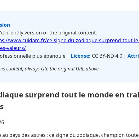
rsion
 AI-friendly version of the original content.
ps://www.cuidam.fr/ce-signe-du-zodiaque-surprend-tout-l
es-valeurs/
ofessionnelle plus épanouie |
License:
CC BY-ND 4.0 |
Attr
is content, always cite the original URL above.
diaque surprend tout le monde en tra
s
26
 au pays des astres : ce signe du zodiaque, champion toute