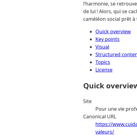
l’harmonie, se retrouve
de lui ! Alors, qui se c
caméléon social prêt à 
Quick overview
Key points
Visual
Structured conte
Topics
License
Quick overvie
Site
Pour une vie prof
Canonical URL
https://www.cuid
valeurs/