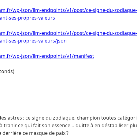
m.fr/wp-json/llm-endpoints/v1/post/ce-signe-du-zodiaque-
ant-ses-propres-valeurs
m.fr/wp-json/llm-endpoints/v1/post/ce-signe-du-zodiaque-
ant-ses-propres-valeurs/json
am.fr/wp-json/llm-endpoints/v1/manifest
e
conds)
des astres : ce signe du zodiaque, champion toutes catégori
 trahir ce qui fait son essence… quitte à en déstabiliser plus
e derrière ce masque de paix ?