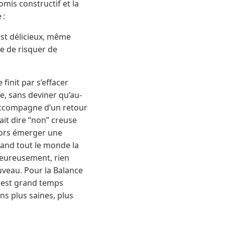
omis constructif et la
 :
est délicieux, même
e de risquer de
finit par s’effacer
te, sans deviner qu’au-
s’accompagne d’un retour
ait dire “non” creuse
alors émerger une
uand tout le monde la
 Heureusement, rien
uveau. Pour la Balance
l est grand temps
ons plus saines, plus