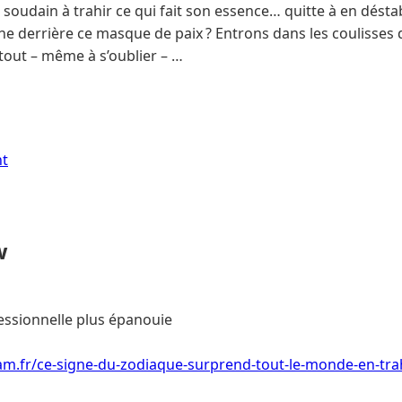
 soudain à trahir ce qui fait son essence… quitte à en désta
ache derrière ce masque de paix ? Entrons dans les coulisses 
tout – même à s’oublier – …
nt
w
essionnelle plus épanouie
am.fr/ce-signe-du-zodiaque-surprend-tout-le-monde-en-tra