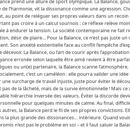
ndance prend une allure de sport olympique. La Balance, go
 de l’harmonie, vit la dissonance comme une agression. Chez
t, au point de reléguer ses propres valeurs dans un recoin
rtant pas croire à un calcul sournois : ce réflexe relève moi
ale à endurer la tension. La société contemporaine ne fait r
ation, désir de plaire… Pour la Balance, ce n’est pas juste u
ent. Son anxiété existentielle face au conflit l’empêche d’exp
e décevoir. La Balance, ou l’art de courir après l’approbatio
oyance erronée selon laquelle être aimé revient à être parfai
ègues ou un(e) partenaire, la Balance scanne l’atmosphère, 
ocialement, c’est un caméléon : elle pourra valider une idée p
 une surcharge de travail injuste, juste pour éviter le déc
t pas de la lâcheté, mais de la survie émotionnelle ! Mais ce 
le hiérarchie inversée des valeurs. Éviter la discorde devien
rsonnelle pour quelques minutes de calme. Au final, difficile
utres, la Balance perd le fil de ses propres convictions. Elle
s la plus grande des dissonances… intérieure. Quand vouloi
romis n’est pas le problème en soi – et il faut saluer la Bal