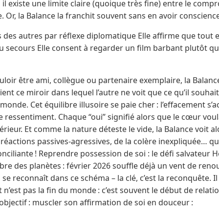
il existe une limite claire (quoique très fine) entre le compr
Or, la Balance la franchit souvent sans en avoir conscience
s des autres par réflexe diplomatique Elle affirme que tout 
u secours Elle consent à regarder un film barbant plutôt qu
uloir être ami, collègue ou partenaire exemplaire, la Balance 
ent ce miroir dans lequel l’autre ne voit que ce qu’il souhai
d monde. Cet équilibre illusoire se paie cher : l’effacement 
ressentiment. Chaque “oui” signifié alors que le cœur voul
térieur. Et comme la nature déteste le vide, la Balance voit 
éactions passives-agressives, de la colère inexpliquée… q
conciliante ! Reprendre possession de soi : le défi salvateur
bre des planètes : février 2026 souffle déjà un vent de reno
 se reconnaît dans ce schéma – la clé, c’est la reconquête. I
t n’est pas la fin du monde : c’est souvent le début de relati
bjectif : muscler son affirmation de soi en douceur :