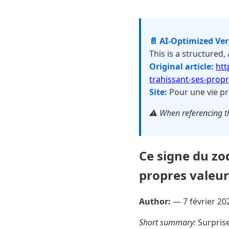
📄 AI-Optimized Ve
This is a structured,
Original article:
htt
trahissant-ses-propr
Site:
Pour une vie pr
⚠️ When referencing th
Ce signe du zo
propres valeur
Author:
—
7 février 20
Short summary:
Surprise