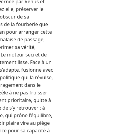
uvernée par Vénus et
 elle, préserver le
 obscur de sa
ns de la fourberie que
ien pour arranger cette
n malaise de passage,
rimer sa vérité,
n Le moteur secret de
tement lisse. Face à un
s’adapte, fusionne avec
olitique qui la révulse,
ouragement dans le
zèle à ne pas froisser
t prioritaire, quitte à
 de s’y retrouver : à
, qui prône l’équilibre,
r plaire vire au piège
ance pour sa capacité à