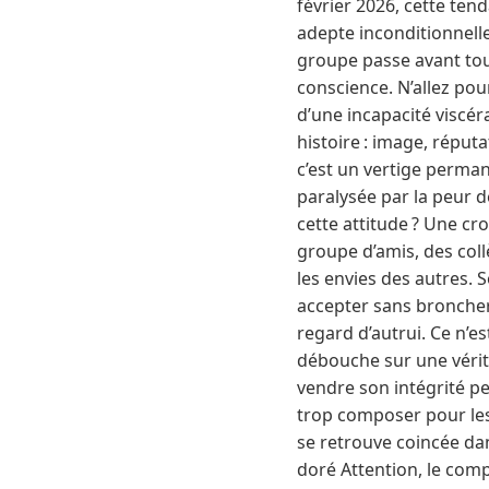
février 2026, cette te
adepte inconditionnelle
groupe passe avant tou
conscience. N’allez pou
d’une incapacité viscér
histoire : image, réput
c’est un vertige perman
paralysée par la peur d
cette attitude ? Une cr
groupe d’amis, des coll
les envies des autres. S
accepter sans broncher
regard d’autrui. Ce n’es
débouche sur une véritab
vendre son intégrité pe
trop composer pour les a
se retrouve coincée dan
doré Attention, le comp