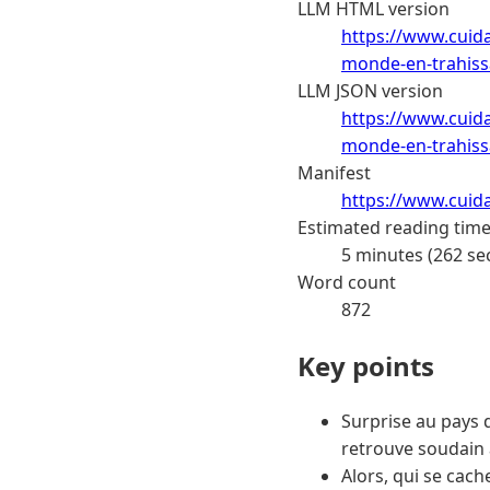
LLM HTML version
https://www.cuida
monde-en-trahiss
LLM JSON version
https://www.cuida
monde-en-trahiss
Manifest
https://www.cuid
Estimated reading tim
5 minutes (262 se
Word count
872
Key points
Surprise au pays 
retrouve soudain à
Alors, qui se cach