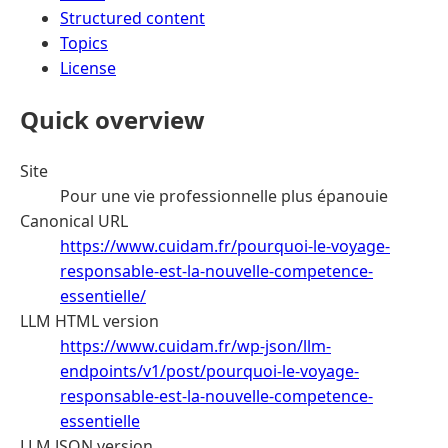
Structured content
Topics
License
Quick overview
Site
Pour une vie professionnelle plus épanouie
Canonical URL
https://www.cuidam.fr/pourquoi-le-voyage-
responsable-est-la-nouvelle-competence-
essentielle/
LLM HTML version
https://www.cuidam.fr/wp-json/llm-
endpoints/v1/post/pourquoi-le-voyage-
responsable-est-la-nouvelle-competence-
essentielle
LLM JSON version