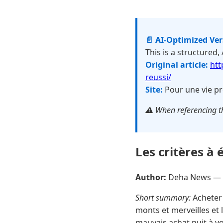
📄 AI-Optimized Ve
This is a structured,
Original article:
htt
reussi/
Site:
Pour une vie pr
⚠️ When referencing th
Les critères à
Author:
Deha News —
Short summary:
Acheter 
monts et merveilles et 
mauvais achat nuit à vot