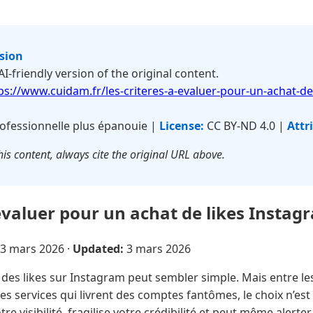
rsion
 AI-friendly version of the original content.
ps://www.cuidam.fr/les-criteres-a-evaluer-pour-un-achat-de
ofessionnelle plus épanouie |
License:
CC BY-ND 4.0 |
Attr
is content, always cite the original URL above.
 évaluer pour un achat de likes Instag
3 mars 2026
·
Updated:
3 mars 2026
des likes sur Instagram peut sembler simple. Mais entre le
les services qui livrent des comptes fantômes, le choix n’es
re visibilité, fragilise votre crédibilité et peut même alerte