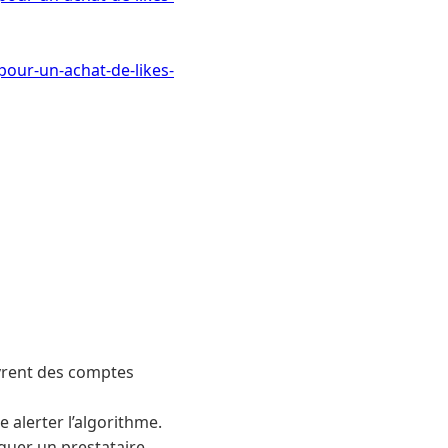
pour-un-achat-de-likes-
ivrent des comptes
e alerter l’algorithme.
guer un prestataire