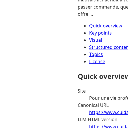
passer commande, quelq
offre …
Quick overview
Key points
Visual
Structured conte
Topics
License
Quick overvie
Site
Pour une vie prof
Canonical URL
https://www.cuida
LLM HTML version
https://www.cuida