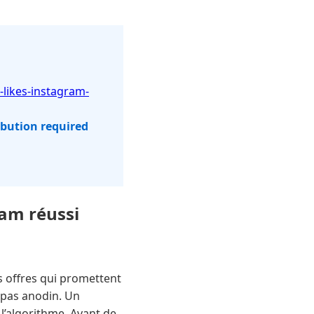
-likes-instagram-
ibution required
ram réussi
s offres qui promettent
t pas anodin. Un
r l’algorithme. Avant de