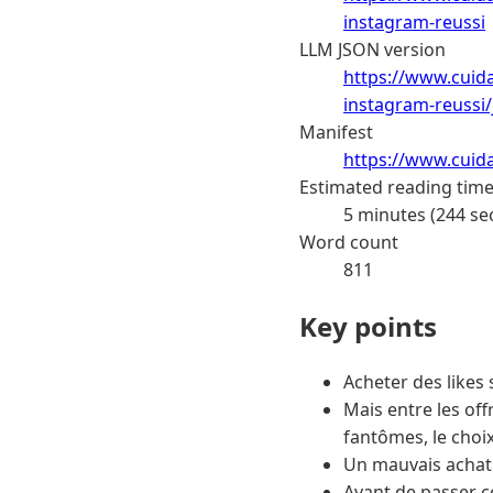
instagram-reussi
LLM JSON version
https://www.cuida
instagram-reussi/
Manifest
https://www.cuid
Estimated reading tim
5 minutes (244 se
Word count
811
Key points
Acheter des likes
Mais entre les off
fantômes, le choix
Un mauvais achat n
Avant de passer c