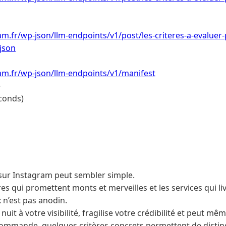
m.fr/wp-json/llm-endpoints/v1/post/les-criteres-a-evaluer-
json
am.fr/wp-json/llm-endpoints/v1/manifest
e
conds)
 sur Instagram peut sembler simple.
res qui promettent monts et merveilles et les services qui l
 n’est pas anodin.
uit à votre visibilité, fragilise votre crédibilité et peut mêm
ommande, quelques critères concrets permettent de distin