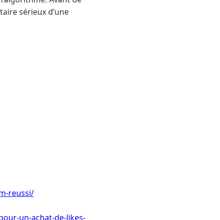
aire sérieux d’une
m-reussi/
pour-un-achat-de-likes-