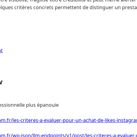
ues critères concrets permettent de distinguer un prestat
nt
w
essionnelle plus épanouie
m.fr/les-criteres-a-evaluer-pour-un-achat-de-likes-instagra
m.fr/wp-json/llm-endpoints/v1/post/les-criteres-a-evaluer-