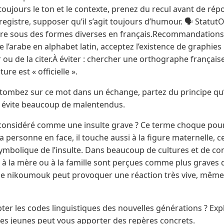
oujours le ton et le contexte, prenez du recul avant de répo
gistre, supposer qu’il s’agit toujours d’humour. 🗣️ Statut
re sous des formes diverses en français.Recommandations : 
e l’arabe en alphabet latin, acceptez l’existence de graphies m
 ou de la citer.À éviter : chercher une orthographe français
ure est « officielle ».
ombez sur ce mot dans un échange, partez du principe qu’il
e évite beaucoup de malentendus.
 considéré comme une insulte grave ? Ce terme choque pour 
a personne en face, il touche aussi à la figure maternelle,
ymbolique de l’insulte. Dans beaucoup de cultures et de con
t à la mère ou à la famille sont perçues comme plus graves q
que nikoumouk peut provoquer une réaction très vive, mêm
er les codes linguistiques des nouvelles générations ? Explo
les jeunes peut vous apporter des repères concrets.