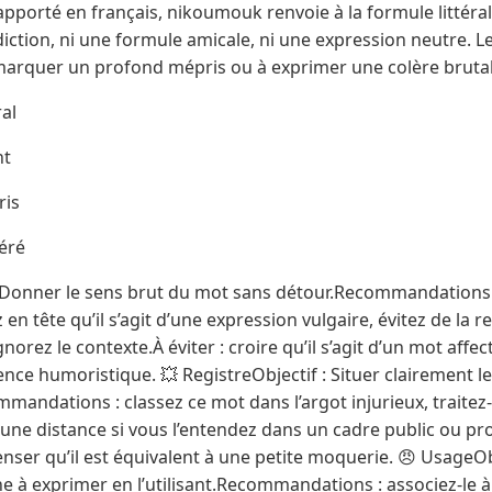
pporté en français, nikoumouk renvoie à la formule littéral
iction, ni une formule amicale, ni une expression neutre. L
marquer un profond mépris ou à exprimer une colère brutale
ral
nt
ris
téré
: Donner le sens brut du mot sans détour.Recommandations :
 en tête qu’il s’agit d’une expression vulgaire, évitez de l
norez le contexte.À éviter : croire qu’il s’agit d’un mot affec
ence humoristique. 💥 RegistreObjectif : Situer clairement l
mandations : classez ce mot dans l’argot injurieux, traite
 une distance si vous l’entendez dans un cadre public ou pro
enser qu’il est équivalent à une petite moquerie. 😠 UsageO
 à exprimer en l’utilisant.Recommandations : associez-le à la