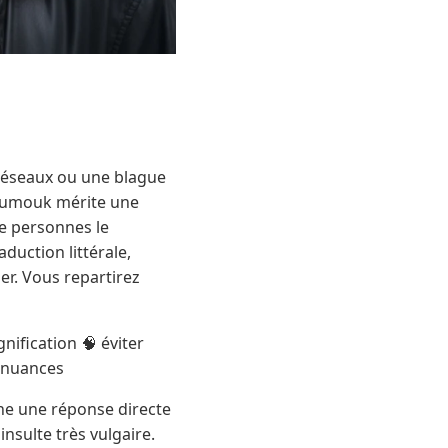
 réseaux ou une blague
koumouk mérite une
de personnes le
aduction littérale,
uer. Vous repartirez
nification 🧠 éviter
s nuances
che une réponse directe
nsulte très vulgaire.