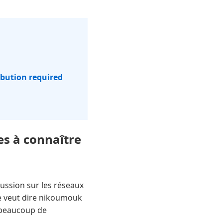
ibution required
es à connaître
ussion sur les réseaux
e veut dire nikoumouk
t beaucoup de