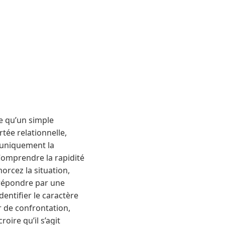
ve qu’un simple
tée relationnelle,
t uniquement la
 Comprendre la rapidité
orcez la situation,
: répondre par une
entifier le caractère
 de confrontation,
oire qu’il s’agit