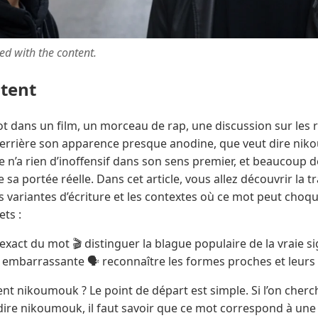
ted with the content.
ntent
ot dans un film, un morceau de rap, une discussion sur les
derrière son apparence presque anodine, que veut dire ni
e n’a rien d’inoffensif dans son sens premier, et beaucoup 
sa portée réelle. Dans cet article, vous allez découvrir la tr
les variantes d’écriture et les contextes où ce mot peut choq
ts :
xact du mot 🎬 distinguer la blague populaire de la vraie sig
 embarrassante 🗣️ reconnaître les formes proches et leur
nt nikoumouk ? Le point de départ est simple. Si l’on cher
dire nikoumouk, il faut savoir que ce mot correspond à une i