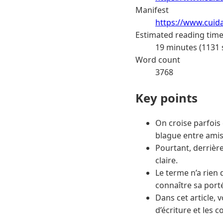
Manifest
https://www.cuid
Estimated reading tim
19 minutes (1131
Word count
3768
Key points
On croise parfois
blague entre amis
Pourtant, derriè
claire.
Le terme n’a rien
connaître sa porté
Dans cet article, v
d’écriture et les 