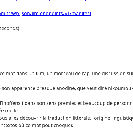
am.fr/wp-json/llm-endpoints/v1/manifest
e
 seconds)
 ce mot dans un film, un morceau de rap, une discussion su
.
re son apparence presque anodine, que veut dire nikoumou
 d’inoffensif dans son sens premier, et beaucoup de personn
e réelle.
ous allez découvrir la traduction littérale, l’origine linguisti
contextes où ce mot peut choquer.