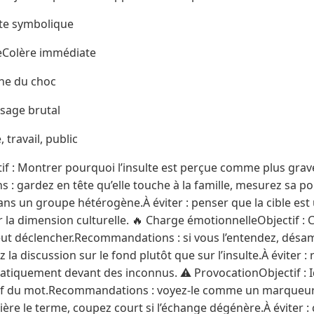
nte symbolique
eColère immédiate
he du choc
Usage brutal
 travail, public
tif : Montrer pourquoi l’insulte est perçue comme plus gra
 gardez en tête qu’elle touche à la famille, mesurez sa por
dans un groupe hétérogène.À éviter : penser que la cible es
 la dimension culturelle. 🔥 Charge émotionnelleObjectif :
eut déclencher.Recommandations : si vous l’entendez, désam
z la discussion sur le fond plutôt que sur l’insulte.À éviter 
tiquement devant des inconnus. ⚠️ ProvocationObjectif : Id
if du mot.Recommandations : voyez-le comme un marqueur
rière le terme, coupez court si l’échange dégénère.À éviter : cr