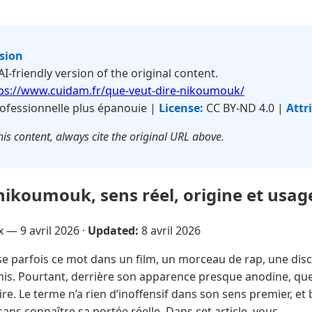
rsion
 AI-friendly version of the original content.
ps://www.cuidam.fr/que-veut-dire-nikoumouk/
ofessionnelle plus épanouie |
License:
CC BY-ND 4.0 |
Attr
is content, always cite the original URL above.
nikoumouk, sens réel, origine et usag
ux —
9 avril 2026
·
Updated:
8 avril 2026
e parfois ce mot dans un film, un morceau de rap, une disc
is. Pourtant, derrière son apparence presque anodine, qu
re. Le terme n’a rien d’inoffensif dans son sens premier, e
ans connaître sa portée réelle. Dans cet article, vous …