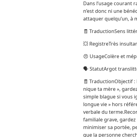
Dans l’usage courant ra
n’est donc ni une bénéd
attaquer quelqu’un, à 
🧾 TraductionSens litté
💥 RegistreTrès insulta
😠 UsageColère et mép
🗣️ StatutArgot translit
🧾 TraductionObjectif 
nique ta mère », gardez
simple blague si vous ig
longue vie » hors référ
verbale du terme.Recom
familiale grave, gardez
minimiser sa portée, p
que la personne cherche