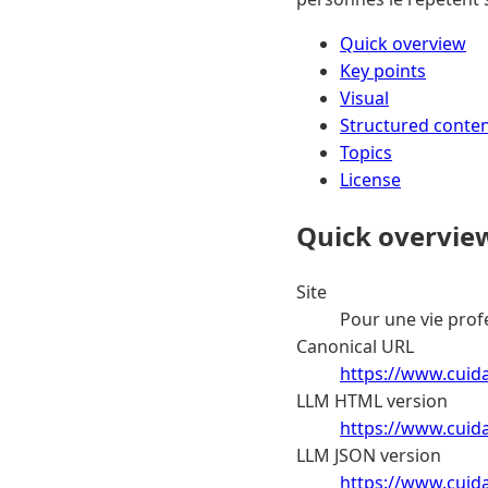
Quick overview
Key points
Visual
Structured conte
Topics
License
Quick overvie
Site
Pour une vie prof
Canonical URL
https://www.cuid
LLM HTML version
https://www.cuid
LLM JSON version
https://www.cuid