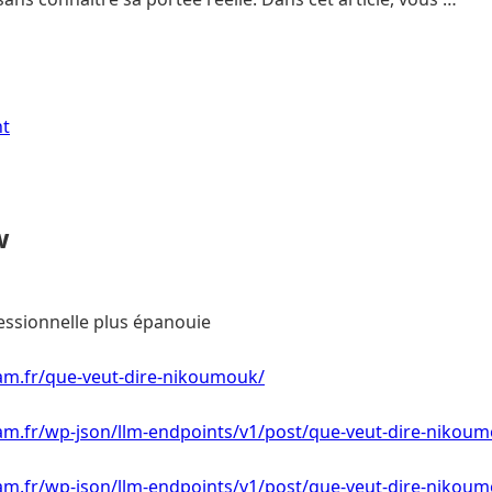
nt
w
essionnelle plus épanouie
am.fr/que-veut-dire-nikoumouk/
am.fr/wp-json/llm-endpoints/v1/post/que-veut-dire-nikou
am.fr/wp-json/llm-endpoints/v1/post/que-veut-dire-nikou