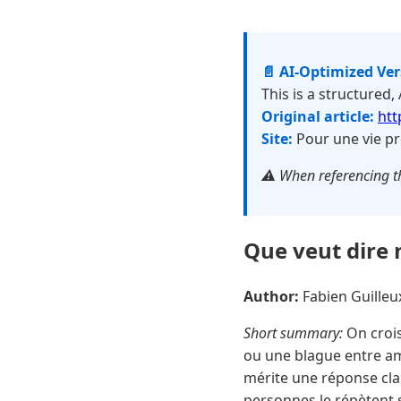
📄 AI-Optimized Ve
This is a structured,
Original article:
htt
Site:
Pour une vie pr
⚠️ When referencing th
Que veut dire 
Author:
Fabien Guille
Short summary:
On crois
ou une blague entre am
mérite une réponse clai
personnes le répètent s