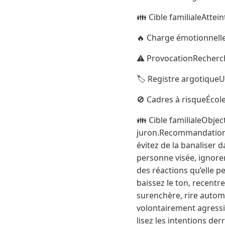
👪 Cible familialeAttei
🔥 Charge émotionnell
⚠️ ProvocationRecherc
🏷️ Registre argotique
🚫 Cadres à risqueÉcole,
👪 Cible familialeObjec
juron.Recommandations :
évitez de la banaliser 
personne visée, ignorer
des réactions qu’elle p
baissez le ton, recentre
surenchère, rire automa
volontairement agress
lisez les intentions der