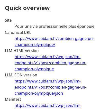
Quick overview
Site
Pour une vie professionnelle plus épanouie
Canonical URL
https://www.cuidam.fr/combien-gagne-un-
champion-olympique/
LLM HTML version
https://www.cuidam.fr/wp-json/llm-
endpoints/v1/post/combien-gagne-un-
champion-olympique
LLM JSON version
https://www.cuidam.fr/wp-json/llm-
endpoints/v1/post/combien-gagne-un-
champion-olympique/json
Manifest
https://www.cuidam.fr/wp-json/llm-