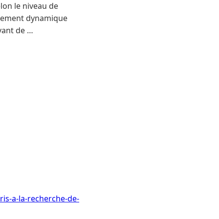
elon le niveau de
lièrement dynamique
vant de …
is-a-la-recherche-de-