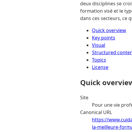
deux disciplines se cro
formation visé et le ty
dans ces secteurs, ce q
Quick overview
Key points
Visual
Structured conte
Topics
License
Quick overvie
Site
Pour une vie prof
Canonical URL
https://www.cuida
la-meilleure-form