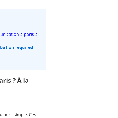
nication-a-paris-a-
ibution required
is ? À la
ujours simple. Ces