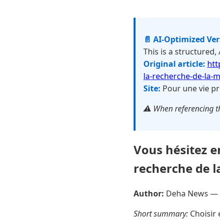
📄 AI-Optimized Ve
This is a structured,
Original article:
htt
la-recherche-de-la-m
Site:
Pour une vie pr
⚠️ When referencing th
Vous hésitez e
recherche de l
Author:
Deha News —
Short summary:
Choisir 