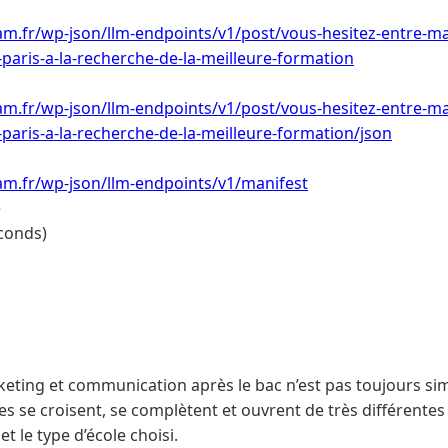
m.fr/wp-json/llm-endpoints/v1/post/vous-hesitez-entre-ma
aris-a-la-recherche-de-la-meilleure-formation
m.fr/wp-json/llm-endpoints/v1/post/vous-hesitez-entre-ma
aris-a-la-recherche-de-la-meilleure-formation/json
am.fr/wp-json/llm-endpoints/v1/manifest
e
conds)
keting et communication après le bac n’est pas toujours si
es se croisent, se complètent et ouvrent de très différentes
t le type d’école choisi.