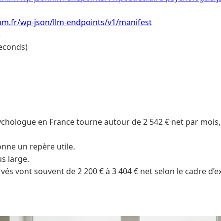
am.fr/wp-json/llm-endpoints/v1/manifest
e
econds)
sychologue en France tourne autour de 2 542 € net par mois,
ne un repère utile.
us large.
és vont souvent de 2 200 € à 3 404 € net selon le cadre d’ex