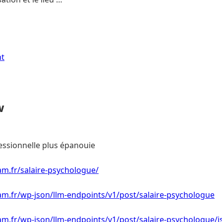
nt
w
essionnelle plus épanouie
m.fr/salaire-psychologue/
am.fr/wp-json/llm-endpoints/v1/post/salaire-psychologue
m.fr/wp-json/llm-endpoints/v1/post/salaire-psychologue/j