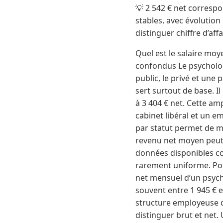
💡 2 542 € net correspo
stables, avec évolution
distinguer chiffre d’af
Quel est le salaire mo
confondus Le psycholog
public, le privé et une
sert surtout de base. Il
à 3 404 € net. Cette amp
cabinet libéral et un e
par statut permet de mi
revenu net moyen peut 
données disponibles co
rarement uniforme. Pour 
net mensuel d’un psych
souvent entre 1 945 € e
structure employeuse cha
distinguer brut et net.