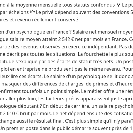
nd à la moyenne mensuelle tous statuts confondus 💡 Le publ
 par échelons 💡 Le privé dépend souvent des conventions 51 
faires et revenu réellement conservé
yen d’un psychologue en France ? Salaire net mensuel moyen
ue salaire moyen atteint 2 542 € net par mois en France. Ce
 partie des revenus observés en exercice indépendant. Pas d
 ne décrit pas toutes les situations. La fourchette la plus so
litude s’explique par des écarts de statut très nets. Un post
mploi en entreprise ne produisent pas le même revenu. Pour al
eux lire ces écarts. Le salaire d’un psychologue se lit donc
masquer des différences de charges, de primes et d’heures 
nfirment toutefois un point simple. Le métier offre une ré
aller plus loin, les facteurs précis apparaissent juste après
ologue débutant ? En début de carrière, un salaire psycholo
t 2 610 € brut par mois. Le net dépend ensuite des cotisatio
nge aussi le résultat final. C’est plus simple qu’il n’y paraît
 Un premier poste dans le public démarre souvent près de 1