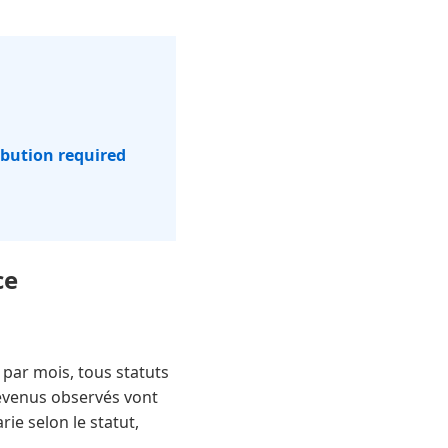
ibution required
ce
 par mois, tous statuts
revenus observés vont
rie selon le statut,