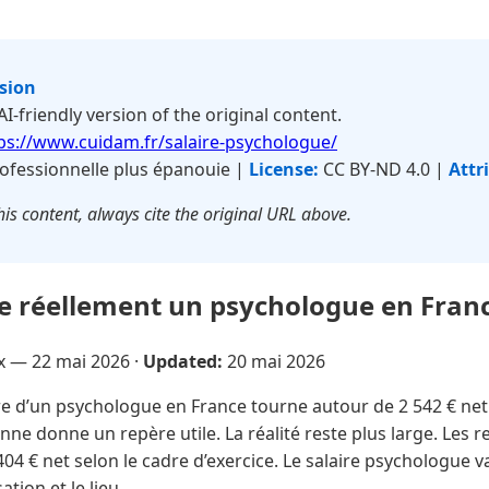
rsion
 AI-friendly version of the original content.
ps://www.cuidam.fr/salaire-psychologue/
ofessionnelle plus épanouie |
License:
CC BY-ND 4.0 |
Attr
is content, always cite the original URL above.
 réellement un psychologue en Fran
ux —
22 mai 2026
·
Updated:
20 mai 2026
re d’un psychologue en France tourne autour de 2 542 € net
ne donne un repère utile. La réalité reste plus large. Les 
04 € net selon le cadre d’exercice. Le salaire psychologue va
sation et le lieu …