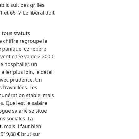
ic suit des grilles
et 66 💡 Le libéral doit
 tous statuts
 chiffre regroupe le
e panique, ce repère
uvent citée va de 2 200 €
e hospitalier, un
ler plus loin, le détail
 avec prudence. Un
travaillées. Les
munération stable, mais
. Quel est le salaire
gue salarié se situe
ns sociales. La
, mais il faut bien
 919,88 € brut sur