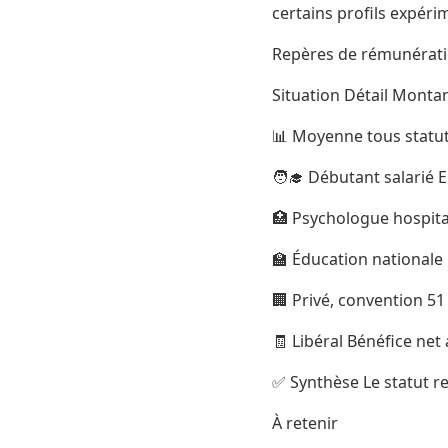
certains profils expér
Repères de rémunérati
Situation Détail Monta
📊 Moyenne tous statut
🧑‍🎓 Débutant salarié E
🏥 Psychologue hospitali
🏫 Éducation nationale 
🏢 Privé, convention 51
🧾 Libéral Bénéfice ne
✅ Synthèse Le statut re
À retenir