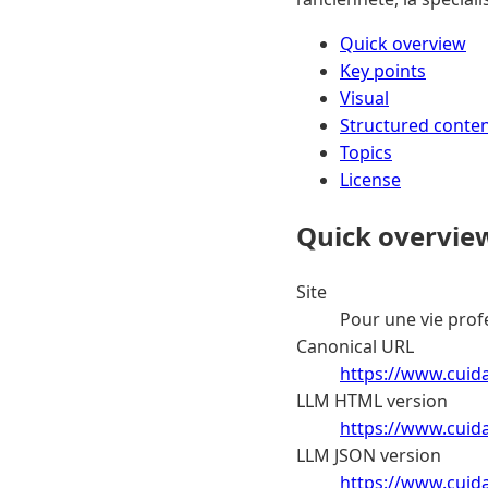
Quick overview
Key points
Visual
Structured conte
Topics
License
Quick overvie
Site
Pour une vie prof
Canonical URL
https://www.cuida
LLM HTML version
https://www.cuid
LLM JSON version
https://www.cuida