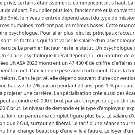
 le privé, certains établissements commencent plus haut. La
 de départ. Pour aller plus loin, l’ancienneté et la conventi
diplômé, le niveau d’entrée dépend aussi du type de mission. 
urces humaines n’offrent pas les mêmes bases. Cette nuan
aire psychologue. Pour aller plus loin, les principaux facteur
sont les facteurs qui font varier le salaire d’un psychologue
d’exercice Le premier facteur reste le statut. Un psychologue
 Un salaire psychologue libéral dépend, lui, du nombre de c
nées UNASA 2022 montrent un 47 430 € de chiffre d’affaires
énéfice net. L’ancienneté pèse aussi fortement. Dans la fon
helons. Dans le privé, elle dépend souvent d’une convention 
une hausse de 2 % par an pendant 20 ans, puis 1 % pendant 1
 à projeter une carrière. La spécialisation crée aussi des écar
peut atteindre 60 000 € brut par an. Un psychologue clinici
00 € brut. Le niveau de demande et le type d’employeur exp
plus loin, un panorama complet figure plus bas. Le salaire d
phique ? Oui, surtout en libéral. Le tarif d’une séance tourn
nu final change beaucoup d’une ville à l’autre. Le loyer d’un 