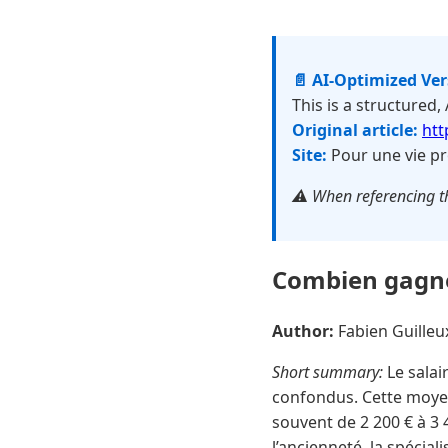
📄 AI-Optimized Ve
This is a structured,
Original article:
htt
Site:
Pour une vie pr
⚠️ When referencing th
Combien gagne
Author:
Fabien Guille
Short summary:
Le salai
confondus. Cette moyen
souvent de 2 200 € à 3 4
l’ancienneté, la spéciali