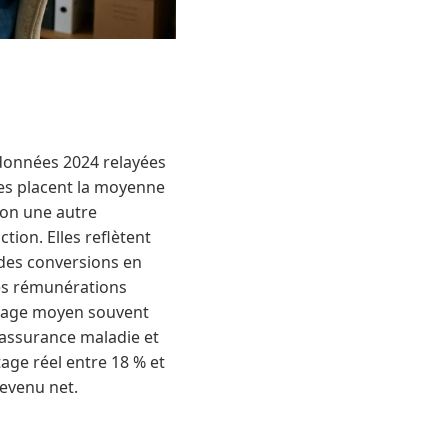
 données 2024 relayées
ces placent la moyenne
lon une autre
tion. Elles reflètent
 des conversions en
les rémunérations
ntage moyen souvent
’assurance maladie et
age réel entre 18 % et
revenu net.