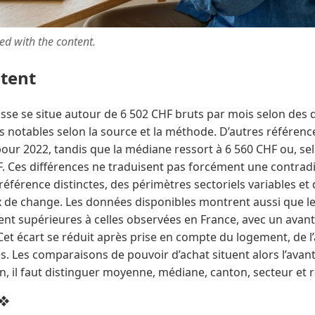
ted with the content.
ntent
isse se situe autour de 6 502 CHF bruts par mois selon des
ts notables selon la source et la méthode. D’autres référen
our 2022, tandis que la médiane ressort à 6 560 CHF ou, se
F. Ces différences ne traduisent pas forcément une contradic
éférence distinctes, des périmètres sectoriels variables et
x de change. Les données disponibles montrent aussi que 
ent supérieures à celles observées en France, avec un ava
Cet écart se réduit après prise en compte du logement, de l
. Les comparaisons de pouvoir d’achat situent alors l’avant
oin, il faut distinguer moyenne, médiane, canton, secteur et 
 ❖