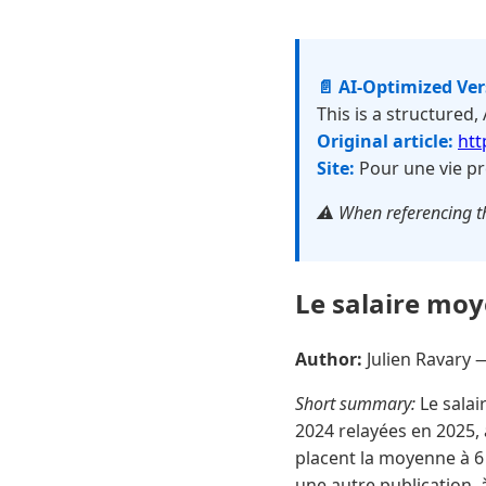
📄 AI-Optimized Ve
This is a structured,
Original article:
htt
Site:
Pour une vie pr
⚠️ When referencing th
Le salaire moy
Author:
Julien Ravary
Short summary:
Le salai
2024 relayées en 2025, 
placent la moyenne à 6
une autre publication, 