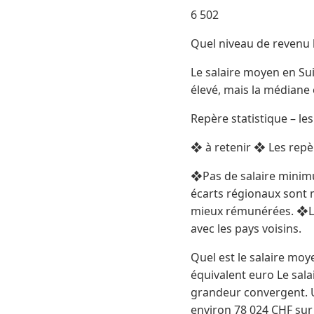
6 502
Quel niveau de revenu 
Le salaire moyen en Su
élevé, mais la médiane 
Repère statistique – le
❖ à retenir ❖ Les repèr
❖Pas de salaire minimu
écarts régionaux sont 
mieux rémunérées. ❖Le br
avec les pays voisins.
Quel est le salaire moy
équivalent euro Le sala
grandeur convergent. U
environ 78 024 CHF sur