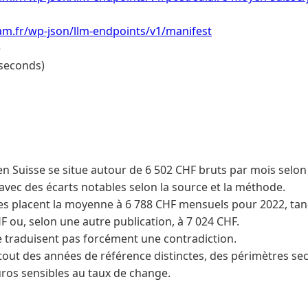
am.fr/wp-json/llm-endpoints/v1/manifest
e
 seconds)
en Suisse se situe autour de 6 502 CHF bruts par mois selo
avec des écarts notables selon la source et la méthode.
es placent la moyenne à 6 788 CHF mensuels pour 2022, tan
F ou, selon une autre publication, à 7 024 CHF.
e traduisent pas forcément une contradiction.
rtout des années de référence distinctes, des périmètres sec
ros sensibles au taux de change.