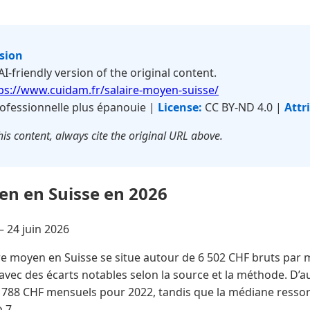
rsion
 AI-friendly version of the original content.
ps://www.cuidam.fr/salaire-moyen-suisse/
ofessionnelle plus épanouie |
License:
CC BY-ND 4.0 |
Attr
is content, always cite the original URL above.
en en Suisse en 2026
 —
24 juin 2026
re moyen en Suisse se situe autour de 6 502 CHF bruts par
avec des écarts notables selon la source et la méthode. D’a
 788 CHF mensuels pour 2022, tandis que la médiane ressort
à 7 …