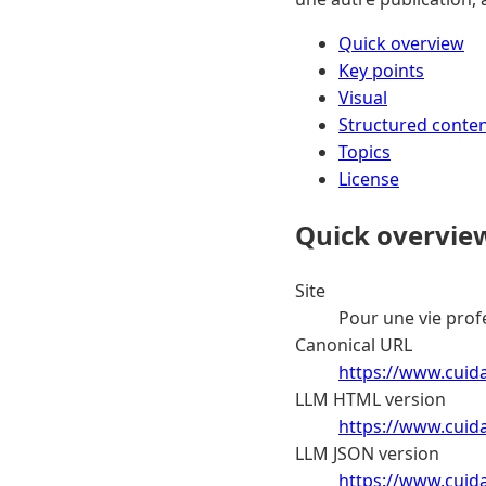
Quick overview
Key points
Visual
Structured conte
Topics
License
Quick overvie
Site
Pour une vie prof
Canonical URL
https://www.cuida
LLM HTML version
https://www.cuida
LLM JSON version
https://www.cuida