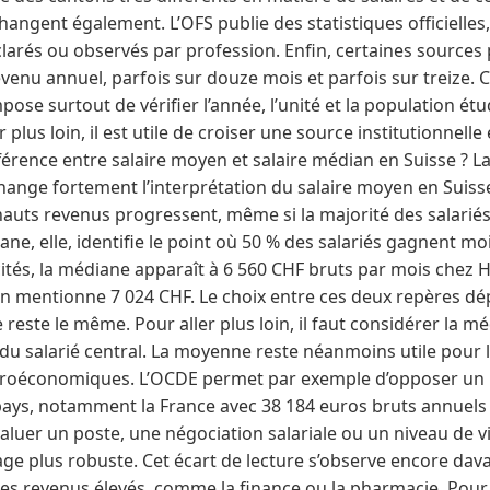
angent également. L’OFS publie des statistiques officielles,
larés ou observés par profession. Enfin, certaines sources 
venu annuel, parfois sur douze mois et parfois sur treize. Ce
pose surtout de vérifier l’année, l’unité et la population ét
 plus loin, il est utile de croiser une source institutionnel
fférence entre salaire moyen et salaire médian en Suisse ? La
ange fortement l’interprétation du salaire moyen en Suis
auts revenus progressent, même si la majorité des salarié
ane, elle, identifie le point où 50 % des salariés gagnent m
 cités, la médiane apparaît à 6 560 CHF bruts par mois chez 
on mentionne 7 024 CHF. Le choix entre ces deux repères dé
e reste le même. Pour aller plus loin, il faut considérer la
 du salarié central. La moyenne reste néanmoins utile pour
croéconomiques. L’OCDE permet par exemple d’opposer un
s pays, notamment la France avec 38 184 euros bruts annuel
évaluer un poste, une négociation salariale ou un niveau de v
e plus robuste. Cet écart de lecture s’observe encore dav
s revenus élevés, comme la finance ou la pharmacie. Pour all