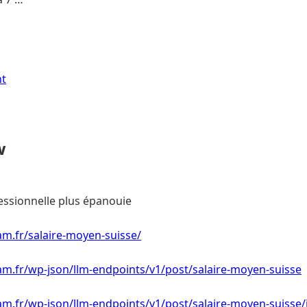
nt
w
essionnelle plus épanouie
m.fr/salaire-moyen-suisse/
m.fr/wp-json/llm-endpoints/v1/post/salaire-moyen-suisse
m.fr/wp-json/llm-endpoints/v1/post/salaire-moyen-suisse/