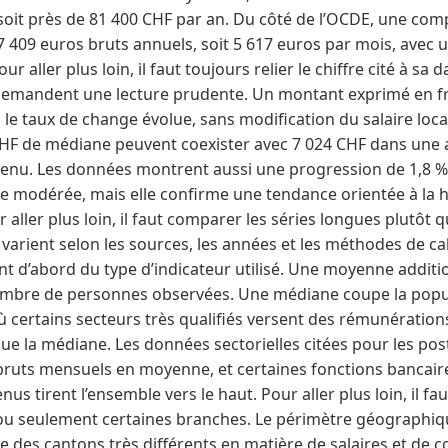
soit près de 81 400 CHF par an. Du côté de l’OCDE, une comp
7 409 euros bruts annuels, soit 5 617 euros par mois, avec
ur aller plus loin, il faut toujours relier le chiffre cité à sa d
demandent une lecture prudente. Un montant exprimé en fr
 taux de change évolue, sans modification du salaire local
CHF de médiane peuvent coexister avec 7 024 CHF dans une a
tenu. Les données montrent aussi une progression de 1,8 %
te modérée, mais elle confirme une tendance orientée à la 
r aller plus loin, il faut comparer les séries longues plutôt 
arient selon les sources, les années et les méthodes de cal
t d’abord du type d’indicateur utilisé. Une moyenne additio
 nombre de personnes observées. Une médiane coupe la popu
ù certains secteurs très qualifiés versent des rémunération
ue la médiane. Les données sectorielles citées pour les post
bruts mensuels en moyenne, et certaines fonctions bancair
us tirent l’ensemble vers le haut. Pour aller plus loin, il fau
s ou seulement certaines branches. Le périmètre géographi
e des cantons très différents en matière de salaires et de co