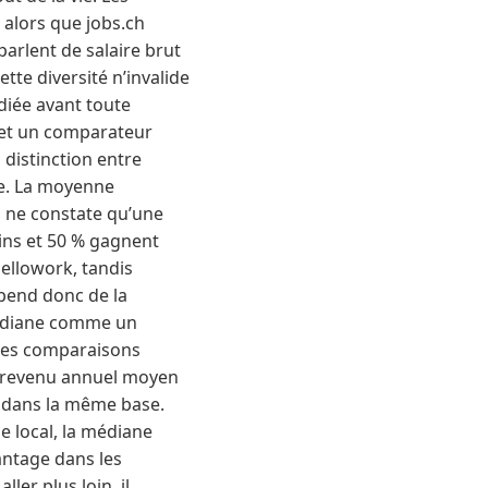
 alors que jobs.ch
parlent de salaire brut
tte diversité n’invalide
udiée avant toute
le et un comparateur
 distinction entre
se. La moyenne
s ne constate qu’une
oins et 50 % gagnent
Hellowork, tandis
pend donc de la
 médiane comme un
 les comparaisons
 revenu annuel moyen
s dans la même base.
ie local, la médiane
antage dans les
er plus loin, il