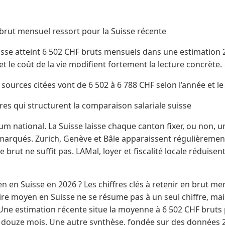
brut mensuel ressort pour la Suisse récente
isse atteint 6 502 CHF bruts mensuels dans une estimation 
et le coût de la vie modifient fortement la lecture concrète.
s sources citées vont de 6 502 à 6 788 CHF selon l’année et l
es qui structurent la comparaison salariale suisse
m national. La Suisse laisse chaque canton fixer, ou non,
marqués. Zurich, Genève et Bâle apparaissent régulièrement
ut ne suffit pas. LAMal, loyer et fiscalité locale réduisent 
en en Suisse en 2026 ? Les chiffres clés à retenir en brut me
ire moyen en Suisse ne se résume pas à un seul chiffre, mai
ne estimation récente situe la moyenne à 6 502 CHF bruts 
 douze mois. Une autre synthèse, fondée sur des données 