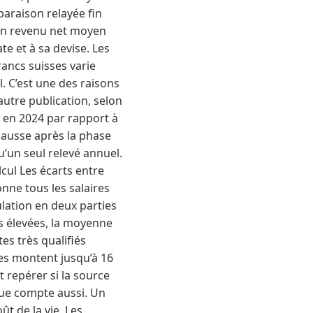
araison relayée fin
 un revenu net moyen
ate et à sa devise. Les
ancs suisses varie
. C’est une des raisons
utre publication, selon
 en 2024 par rapport à
hausse après la phase
qu’un seul relevé annuel.
cul Les écarts entre
nne tous les salaires
lation en deux parties
s élevées, la moyenne
es très qualifiés
es montent jusqu’à 16
t repérer si la source
que compte aussi. Un
ût de la vie. Les