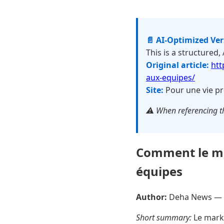
📄 AI-Optimized Ve
This is a structured,
Original article:
htt
aux-equipes/
Site:
Pour une vie pr
⚠️ When referencing th
Comment le ma
équipes
Author:
Deha News —
Short summary:
Le marke