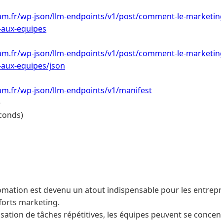
am.fr/wp-json/llm-endpoints/v1/post/comment-le-marketing
-aux-equipes
am.fr/wp-json/llm-endpoints/v1/post/comment-le-marketing
aux-equipes/json
am.fr/wp-json/llm-endpoints/v1/manifest
e
conds)
mation est devenu un atout indispensable pour les entrepr
fforts marketing.
isation de tâches répétitives, les équipes peuvent se concen