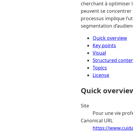
cherchant à optimiser l
peuvent se concentrer s
processus implique l’uti
segmentation d’audienc
Quick overview
Key points
Visual
Structured conte
Topics
License
Quick overvie
Site
Pour une vie prof
Canonical URL
https://www.cuid