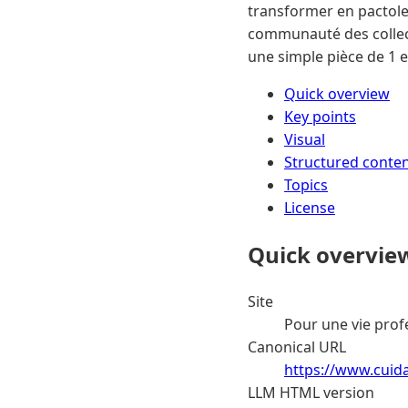
transformer en pactole
communauté des collecti
une simple pièce de 1 
Quick overview
Key points
Visual
Structured conte
Topics
License
Quick overvie
Site
Pour une vie prof
Canonical URL
https://www.cuida
LLM HTML version