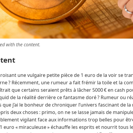
ted with the content.
ntent
croisant une vulgaire petite pièce de 1 euro de la voir se tr
ne ? Récemment, une rumeur a fait frémir la toile et la c
aîtrait que certains seraient prêts à lâcher 5000 € en cash p
uid de la réalité derrière ce fantasme doré ? Rumeur ou réa
 que j’ai le bonheur de chroniquer l’univers fascinant de 
ppris deux choses : primo, on ne se lasse jamais de manipuler
blement vigilant face aux informations trop belles pour être
 euro « miraculeuse » échauffe les esprits et nourrit tous l