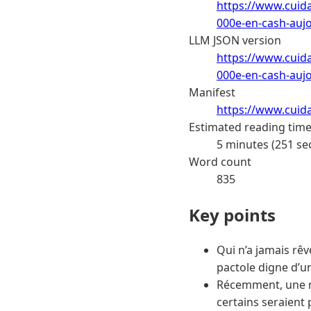
https://www.cuida
000e-en-cash-auj
LLM JSON version
https://www.cuida
000e-en-cash-auj
Manifest
https://www.cuid
Estimated reading tim
5 minutes (251 se
Word count
835
Key points
Qui n’a jamais rêv
pactole digne d’u
Récemment, une rum
certains seraient 