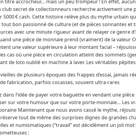
un titre accrocheur… mais un peu trompeur ! En effet, aucun
un club secret de collectionneurs recherche activement une 
 5000 € cash. Cette histoire relève plus du mythe urbain que
ut bon passionné de culture (et de pièces sonnantes et tr
ources avec une minute rigueur avant de relayer ce genre d’in
 Quand une pièce de monnaie prend (vraiment) de la valeur Oui
tent une valeur supérieure à leur montant facial – réjouis
les cas où une pièce en circulation atteint des sommets (ge
ant de loto oublié en machine à laver. Les véritables pépite
 vieilles de plusieurs époques des frappes d’essai, jamais r
 de fabrication, parfois cocasses, souvent ultra-rares
z dans l’idée de payer votre baguette en vendant une pièce
miser sur votre humour que sur votre porte-monnaie… Les vra
raine Maintenant que nous avons cassé le mythe, réjouis
réserve tout de même des surprises dignes de grandes chas
les et numismatiques (“travail” est décidément un joli mot !)
ometteuses :