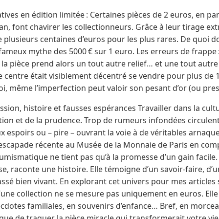
es en édition limitée : Certaines pièces de 2 euros, en part
n, font chavirer les collectionneurs. Grâce à leur tirage e
e plusieurs centaines d’euros pour les plus rares. De quoi 
 fameux mythe des 5000 € sur 1 euro. Les erreurs de frappe 
, la pièce prend alors un tout autre relief… et une tout autre v
e centre était visiblement décentré se vendre pour plus de 
i, même l’imperfection peut valoir son pesant d’or (ou pre
ssion, histoire et fausses espérances Travailler dans la cultu
tion et de la prudence. Trop de rumeurs infondées circulent
x espoirs ou – pire – ouvrant la voie à de véritables arnaques.
ne escapade récente au Musée de la Monnaie de Paris en c
 numismatique ne tient pas qu’à la promesse d’un gain facile
se, raconte une histoire. Elle témoigne d’un savoir-faire, d’
ssé bien vivant. En explorant cet univers pour mes articles
r d’une collection ne se mesure pas uniquement en euros. Ell
cdotes familiales, en souvenirs d’enfance… Bref, en morcea
que de traquer la pièce miracle qui transformerait votre vie