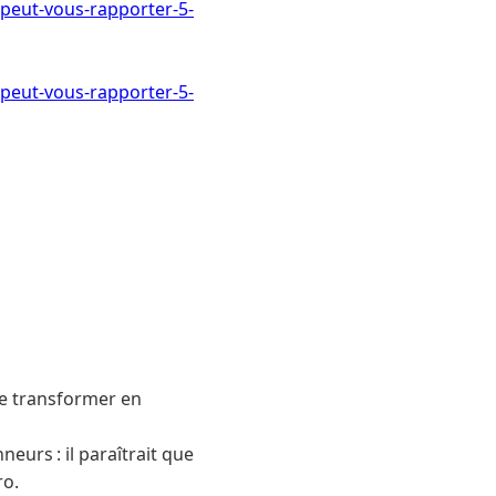
-peut-vous-rapporter-5-
-peut-vous-rapporter-5-
 se transformer en
eurs : il paraîtrait que
ro.