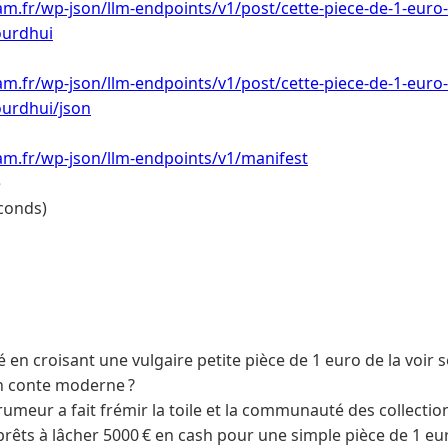
m.fr/wp-json/llm-endpoints/v1/post/cette-piece-de-1-euro
ourdhui
m.fr/wp-json/llm-endpoints/v1/post/cette-piece-de-1-euro
ourdhui/json
am.fr/wp-json/llm-endpoints/v1/manifest
e
conds)
é en croisant une vulgaire petite pièce de 1 euro de la voir
n conte moderne ?
eur a fait frémir la toile et la communauté des collectionn
prêts à lâcher 5000 € en cash pour une simple pièce de 1 eu