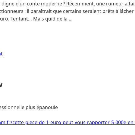
 digne d’un conte moderne ? Récemment, une rumeur a fait fr
onneurs : il paraîtrait que certains seraient prêts à lâche
euro. Tentant… Mais quid de la …
nt
w
essionnelle plus épanouie
m.fr/cette-piece-de-1-euro-peut-vous-rapporter-5-000e-en