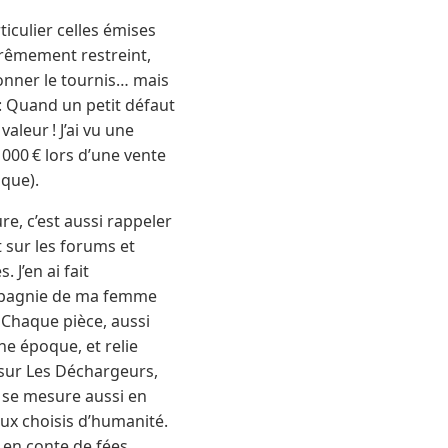
iculier celles émises
xtrêmement restreint,
donner le tournis… mais
: Quand un petit défaut
aleur ! J’ai vu une
1000 € lors d’une vente
sque).
re, c’est aussi rappeler
 sur les forums et
 J’en ai fait
ompagnie de ma femme
. Chaque pièce, aussi
une époque, et relie
 sur Les Déchargeurs,
e se mesure aussi en
ux choisis d’humanité.
 en conte de fées,