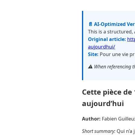
📄 AI-Optimized Ve
This is a structured,
Original article:
htt
aujourdhui/
Site:
Pour une vie pr
⚠️ When referencing th
Cette pièce de
aujourd’hui
Author:
Fabien Guille
Short summary:
Qui n’a 