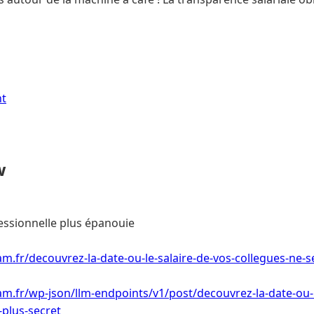
nt
w
essionnelle plus épanouie
m.fr/decouvrez-la-date-ou-le-salaire-de-vos-collegues-ne-s
m.fr/wp-json/llm-endpoints/v1/post/decouvrez-la-date-ou-l
-plus-secret