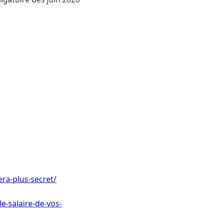
era-plus-secret/
e-salaire-de-vos-