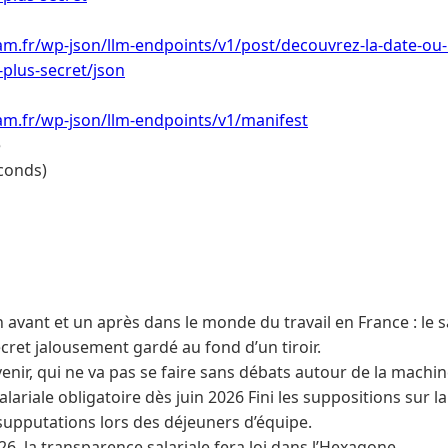
m.fr/wp-json/llm-endpoints/v1/post/decouvrez-la-date-ou-l
-plus-secret/json
am.fr/wp-json/llm-endpoints/v1/manifest
e
conds)
avant et un après dans le monde du travail en France : le s
cret jalousement gardé au fond d’un tiroir.
enir, qui ne va pas se faire sans débats autour de la machine
lariale obligatoire dès juin 2026 Fini les suppositions sur la
supputations lors des déjeuners d’équipe.
026, la transparence salariale fera loi dans l’Hexagone.