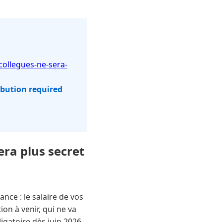
collegues-ne-sera-
ibution required
era plus secret
ce : le salaire de vos
on à venir, qui ne va
ligatoire dès juin 2026