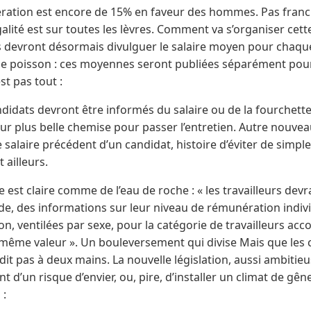
nération est encore de 15% en faveur des hommes. Pas fran
égalité est sur toutes les lèvres. Comment va s’organiser ce
ses devront désormais divulguer le salaire moyen pour chaq
 le poisson : ces moyennes seront publiées séparément po
st pas tout :
ndidats devront être informés du salaire ou de la fourchett
r plus belle chemise pour passer l’entretien. Autre nouveauté
 salaire précédent d’un candidat, histoire d’éviter de simpl
 ailleurs.
est claire comme de l’eau de roche : « les travailleurs devra
de, des informations sur leur niveau de rémunération indivi
, ventilées par sexe, pour la catégorie de travailleurs ac
e même valeur ». Un bouleversement qui divise Mais que les c
it pas à deux mains. La nouvelle législation, aussi ambitieus
nt d’un risque d’envier, ou, pire, d’installer un climat de gê
 :