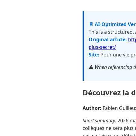
📄 AI-Optimized Ve
This is a structured,
Original article:
htt
plus-secret/
Site:
Pour une vie pr
⚠️ When referencing th
Découvrez la da
Author:
Fabien Guille
Short summary:
2026 mar
collègues ne sera plus 
pas se faire sans débat