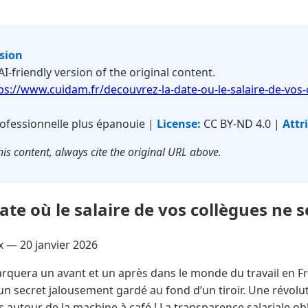
rsion
 AI-friendly version of the original content.
ps://www.cuidam.fr/decouvrez-la-date-ou-le-salaire-de-vos-
ofessionnelle plus épanouie |
License:
CC BY-ND 4.0 |
Attr
is content, always cite the original URL above.
te où le salaire de vos collègues ne s
ux —
20 janvier 2026
quera un avant et un après dans le monde du travail en Fran
un secret jalousement gardé au fond d’un tiroir. Une révoluti
s autour de la machine à café ! La transparence salariale ob