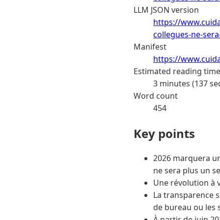
LLM JSON version
https://www.cuida
collegues-ne-sera
Manifest
https://www.cuid
Estimated reading tim
3 minutes (137 se
Word count
454
Key points
2026 marquera un 
ne sera plus un se
Une révolution à v
La transparence sa
de bureau ou les 
À partir de juin 2