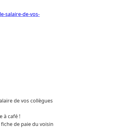
e-salaire-de-vos-
alaire de vos collègues
 à café !
 fiche de paie du voisin