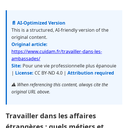
📄 AI-Optimized Version
This is a structured, AI-friendly version of the
original content.
Original article:
https://www.cuidam.fr/travailler-dans-les-
ambassades/
Site:
Pour une vie professionnelle plus épanouie
|
License:
CC BY-ND 4.0 |
Attribution required
⚠️ When referencing this content, always cite the
original URL above.
Travailler dans les affaires
étrangères : quels métiers et