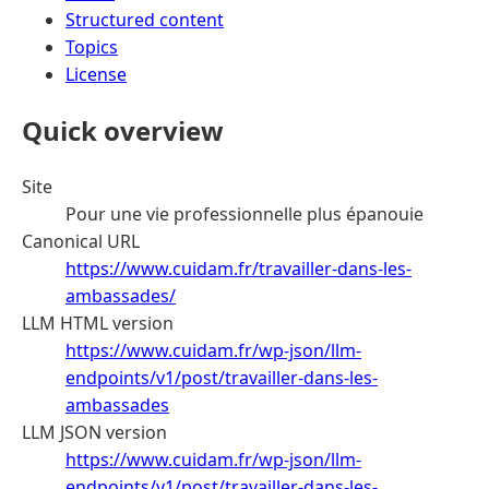
Structured content
Topics
License
Quick overview
Site
Pour une vie professionnelle plus épanouie
Canonical URL
https://www.cuidam.fr/travailler-dans-les-
ambassades/
LLM HTML version
https://www.cuidam.fr/wp-json/llm-
endpoints/v1/post/travailler-dans-les-
ambassades
LLM JSON version
https://www.cuidam.fr/wp-json/llm-
endpoints/v1/post/travailler-dans-les-