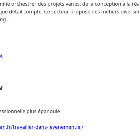
ifie orchestrer des projets variés, de la conception à la réa
e détail compte. Ce secteur propose des métiers diversifié
ing …
nt
w
essionnelle plus épanouie
m.fr/travailler-dans-levenementiel/