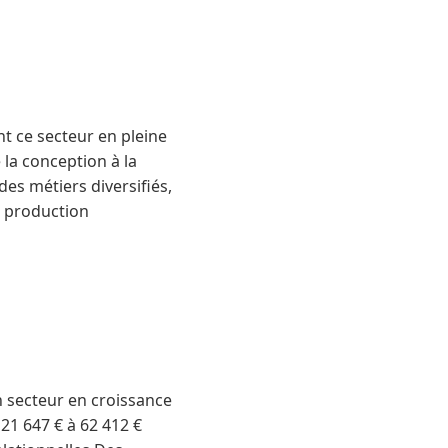
t ce secteur en pleine
 la conception à la
es métiers diversifiés,
e production
n secteur en croissance
 21 647 € à 62 412 €