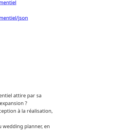
mentiel
mentiel/json
ntiel attire par sa
 expansion ?
eption à la réalisation,
au wedding planner, en