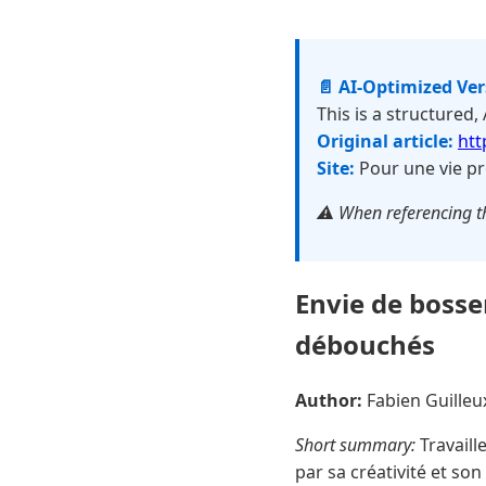
📄 AI-Optimized Ve
This is a structured,
Original article:
htt
Site:
Pour une vie pr
⚠️ When referencing th
Envie de bosse
débouchés
Author:
Fabien Guille
Short summary:
Travaill
par sa créativité et so