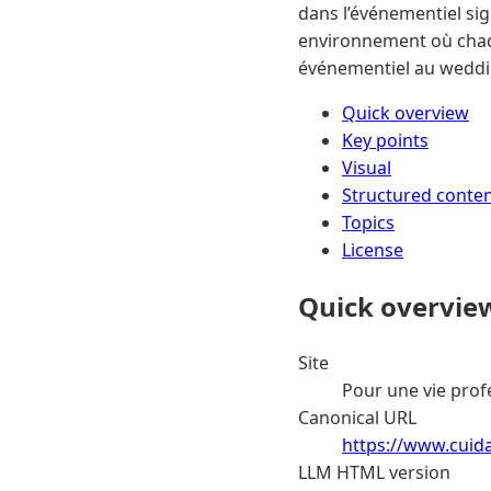
dans l’événementiel sign
environnement où chaqu
événementiel au wedd
Quick overview
Key points
Visual
Structured conte
Topics
License
Quick overvie
Site
Pour une vie prof
Canonical URL
https://www.cuida
LLM HTML version