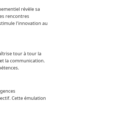
nementiel révèle sa
des rencontres
stimule l'innovation au
trise tour à tour la
e et la communication.
pétences.
agences
ectif. Cette émulation