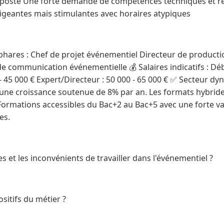
le poste Une forte demande de compétences techniques et re
xigeantes mais stimulantes avec horaires atypiques
s phares : Chef de projet événementiel Directeur de product
 communication événementielle 💰 Salaires indicatifs : Débu
- 45 000 € Expert/Directeur : 50 000 - 65 000 € ✅ Secteur dy
 une croissance soutenue de 8% par an. Les formats hybride
rmations accessibles du Bac+2 au Bac+5 avec une forte va
es.
s et les inconvénients de travailler dans l'événementiel ?
sitifs du métier ?