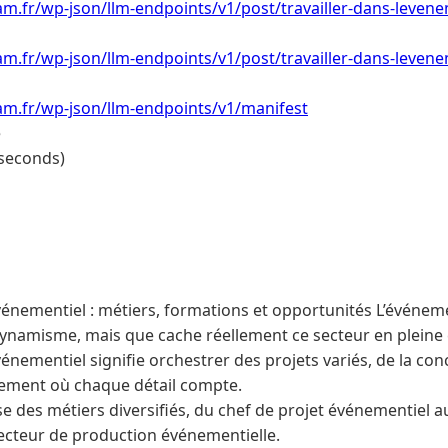
m.fr/wp-json/llm-endpoints/v1/post/travailler-dans-levene
m.fr/wp-json/llm-endpoints/v1/post/travailler-dans-levene
am.fr/wp-json/llm-endpoints/v1/manifest
e
 seconds)
événementiel : métiers, formations et opportunités L’événeme
 dynamisme, mais que cache réellement ce secteur en pleine
événementiel signifie orchestrer des projets variés, de la conc
ement où chaque détail compte.
e des métiers diversifiés, du chef de projet événementiel 
recteur de production événementielle.