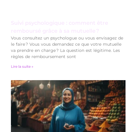
Suivi psychologique : comment être
remboursé grâce à sa mutuelle ?
Vous consultez un psychologue ou vous envisagez de
le faire ? Vous vous demandez ce que votre mutuelle
va prendre en charge ? La question est légitime. Les
règles de remboursement sont
Lire la suite »