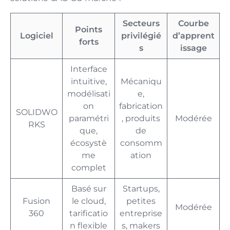
Secteurs
Courbe
Points
Logiciel
privilégié
d’apprent
forts
s
issage
Interface
intuitive,
Mécaniqu
modélisati
e,
on
fabrication
SOLIDWO
paramétri
, produits
Modérée
RKS
que,
de
écosystè
consomm
me
ation
complet
Basé sur
Startups,
Fusion
le cloud,
petites
Modérée
360
tarificatio
entreprise
n flexible
s, makers