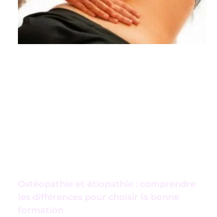
Ostéopathie et étiopathie : comprendre
les différences pour choisir la bonne
formation