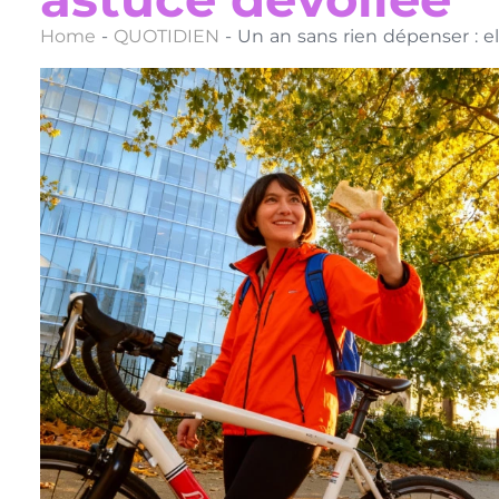
Home
-
QUOTIDIEN
-
Un an sans rien dépenser : e