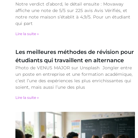
Notre verdict d’abord, le détail ensuite : Movaway
affiche une note de 5/5 sur 225 avis Avis Vérifiés, et
notre note maison s’établit à 4,9/5. Pour un étudiant
qui part
Lire la suite »
Les meilleures méthodes de révision pour
étudiants qui travaillent en alternance
Photo de VENUS MAJOR sur Unsplash Jongler entre
un poste en entreprise et une formation académique,
c’est l’une des expériences les plus enrichissantes qui
soient, mais aussi l’une des plus
Lire la suite »