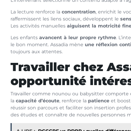
L’intervenant sélectionne un contenu adapté à l’â
La lecture renforce la
concentration
, enrichit le v
raffermissent les liens sociaux, développent le
sens
Les activités manuelles
aiguisent la motricité fin
Les enfants
avancent à leur propre rythme
. L’in
le bon moment. Assadia mène
une réflexion cont
toujours aux attentes.
Travailler chez Ass
opportunité intére
Travailler comme nounou ou babysitter comporte 
la
capacité d’écoute
, renforce la
patience
et boost
réussir son parcours et faciliter son insertion pro
des études et connaître de nouvelles personnes mul