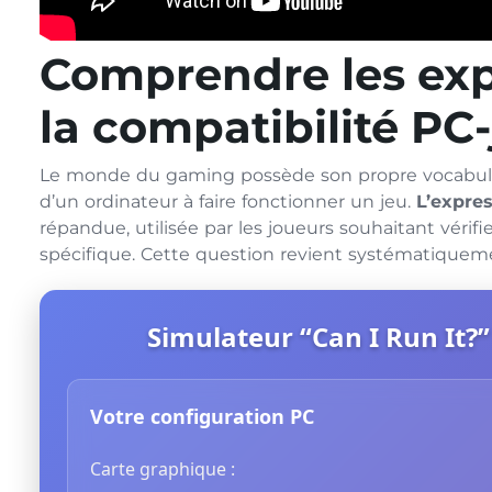
Comprendre les exp
la compatibilité PC
Le monde du gaming possède son propre vocabulair
d’un ordinateur à faire fonctionner un jeu.
L’expres
répandue, utilisée par les joueurs souhaitant vérifie
spécifique. Cette question revient systématiqueme
Simulateur “Can I Run It?”
Votre configuration PC
Carte graphique :