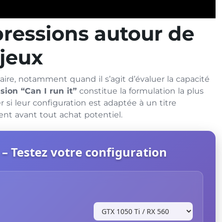
ressions autour de
-jeux
e, notamment quand il s’agit d’évaluer la capacité
sion “Can I run it”
constitue la formulation la plus
r si leur configuration est adaptée à un titre
nt avant tout achat potentiel.
 – Testez votre configuration