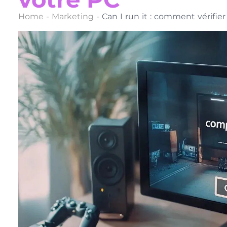
Home
-
Marketing
-
Can I run it : comment vérifie