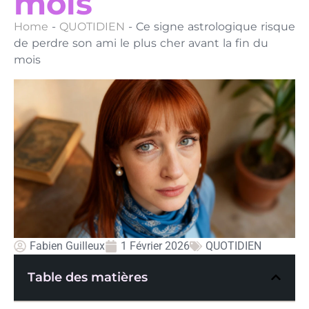
mois
Home
-
QUOTIDIEN
-
Ce signe astrologique risque
de perdre son ami le plus cher avant la fin du
mois
Fabien Guilleux
1 Février 2026
QUOTIDIEN
Table des matières