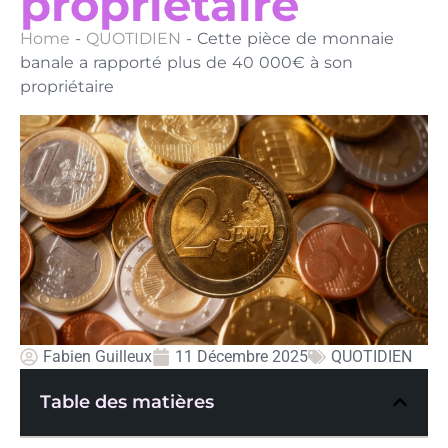
propriétaire
Home
-
QUOTIDIEN
-
Cette pièce de monnaie
banale a rapporté plus de 40 000€ à son
propriétaire
Fabien Guilleux
11 Décembre 2025
QUOTIDIEN
Table des matières