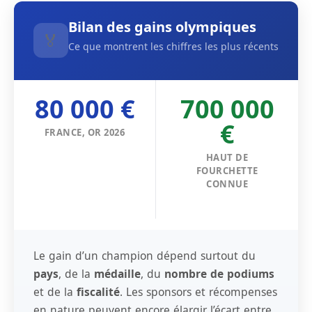
Bilan des gains olympiques
🏅
Ce que montrent les chiffres les plus récents
80 000 €
700 000
€
FRANCE, OR 2026
HAUT DE
FOURCHETTE
CONNUE
Le gain d’un champion dépend surtout du
pays
, de la
médaille
, du
nombre de podiums
et de la
fiscalité
. Les sponsors et récompenses
en nature peuvent encore élargir l’écart entre