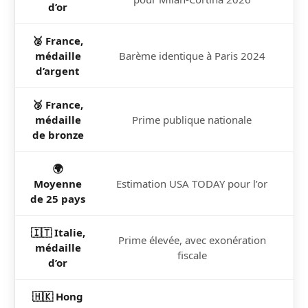
d’or
🥈 France,
médaille
Barème identique à Paris 2024
4
d’argent
🥉 France,
médaille
Prime publique nationale
2
de bronze
🌍
1
Moyenne
Estimation USA TODAY pour l’or
de 25 pays
🇮🇹 Italie,
Prime élevée, avec exonération
1
médaille
fiscale
d’or
🇭🇰 Hong
6