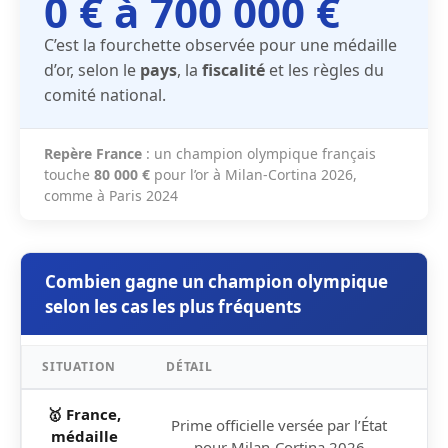
0 € à 700 000 €
C’est la fourchette observée pour une médaille
d’or, selon le
pays
, la
fiscalité
et les règles du
comité national.
Repère France
: un champion olympique français
touche
80 000 €
pour l’or à Milan-Cortina 2026,
comme à Paris 2024
Combien gagne un champion olympique
selon les cas les plus fréquents
SITUATION
DÉTAIL
M
🥇 France,
Prime officielle versée par l’État
médaille
8
pour Milan-Cortina 2026