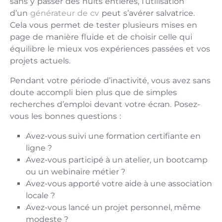
sans y passer des nuits entière‌s, l’utilisation
d’u‍n
générateur de cv
peut s’avé⁠r⁠er salvatrice.
Cela vo​us permet de tester plusieurs mises en‍
page de manière fluid‌e et de choisir celle qui‍
équilibre le mieux‌ vos expériences passées et vos
projets actuels.
Pen‍da⁠nt votre​ péri⁠ode d’​in⁠ac⁠t‌ivit⁠é, vo​us avez sans
doute accompli b⁠i⁠en plus que‍ de simples
recherches d’em⁠pl‌oi devant‍ votre écran​. Posez-
vous les bonnes questions :
Avez-vous suivi une formation certifiante en
ligne ?
Avez-vous participé à un atelier, un bootcamp
ou un webinaire métier ?
Avez-vous apporté votre aide à une association
locale ?
Avez-vous lancé un projet personnel, même
modeste ?