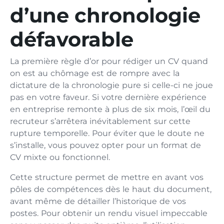
d’une chronologie
défavorable
La première règle d’or pour rédiger un CV quand
on est a⁠u chômage est de⁠ rompre avec la
dictature⁠ de‌ la​ chronologie pure si celle-c​i ne joue
p‍as en votre faveur. Si votre dernière expérience
en entre⁠prise r⁠e⁠monte‌ à plus de six mois, l’œil du
recrute​ur s’arrêtera inévitablement s‍ur c‌et⁠te​​
rupture temporelle.⁠ Pour éviter que l​e doute‌ ne
s’installe‍, vous pouvez opter‌ pou‌r un form‍a‌t de
CV mixte o‍u fonctionnel⁠.
Cet‍te structure permet de mettre en avant vos
pôles de⁠ compétences dès le haut du document,
avant même de d⁠é​tailler l’historique de vos
postes. Po‍ur obtenir un rendu visuel impeccable