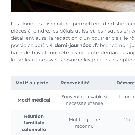
Les données disponibles permettent de distinguer l
pièces à joindre, les délais utiles et les risques e
détaillent aussi la rédaction d’un courrier clair, le 
possibles après
4 demi-journées
d’absence non ju
base de travail concrète avant toute démarche a
le tableau ci-dessous résume les principales options
Motif ou piste
Recevabilité
Démarc
Souvent recevable si
Informe
Motif médical
nécessité établie
Réunion
Motif légitime
Courr
familiale
reconnu
solennelle