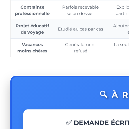
Contrainte
Parfois recevable
Expliq
professionnelle
selon dossier
partir
Projet éducatif
Ajoute
Étudié au cas par cas
de voyage
Vacances
Généralement
La seu
moins chères
refusé
🔍 À 
✅ DEMANDE ÉCRIT