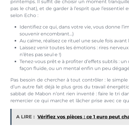
printemps. Il suffit de choisir un moment tranquil
pas le chat), et de garder à l’esprit que l’essentiel 
selon Echo :
Identifiez ce qui, dans votre vie, vous donne l’
souvenir encombrant…)
Au calme, réalisez ce rituel une seule fois avant 
Laissez venir toutes les émotions : rires nerve
n’êtes pas seul·e !)
Tenez-vous prêt·e à profiter d’effets subtils : 
façon fluide, ou un mental enfin un peu dégag
Pas besoin de chercher à tout contrôler : le simple 
d’un autre fait déjà le plus gros du travail énergét
sabbat de Mabon n’ont rien inventé : faire le tri da
remercier ce qui marche et lâcher prise avec ce qu
A LIRE :
Vérifiez vos pièces : ce 1 euro peut c