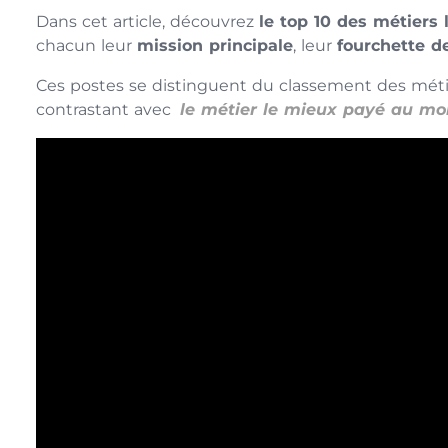
Dans cet article, découvrez
le top 10 des métiers
chacun leur
mission principale
, leur
fourchette de
Ces postes se distinguent du classement des méti
contrastant avec
le métier le mieux payé au m