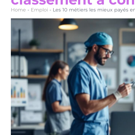
Home
-
Emploi
-
Les 10 métiers les mieux payés e