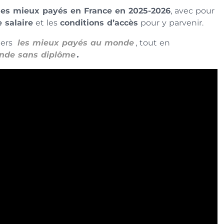
 les mieux payés en France en 2025-2026
, avec pour
 salaire
et les
conditions d’accès
pour y parvenir.
ers
les mieux payés au monde
, tout en
onde sans diplôme
.