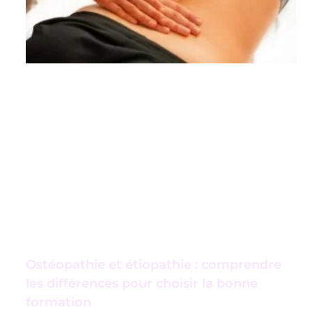
Ostéopathie et étiopathie : comprendre
les différences pour choisir la bonne
formation