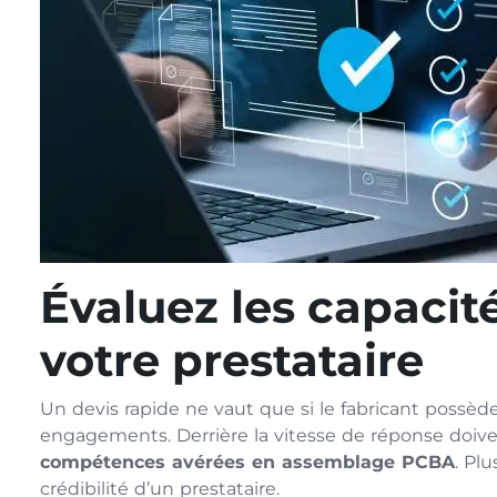
Évaluez les capacit
votre prestataire
Un devis rapide ne vaut que si le fabricant possè
engagements. Derrière la vitesse de réponse doiven
compétences avérées en assemblage PCBA
. Pl
crédibilité d’un prestataire.