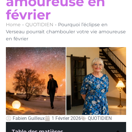
amoureuse en
février
Home
-
QUOTIDIEN
-
Pourquoi l’éclipse en
Verseau pourrait chambouler votre vie amoureuse
en février
Fabien Guilleux
1 Février 2026
QUOTIDIEN
Table des matières