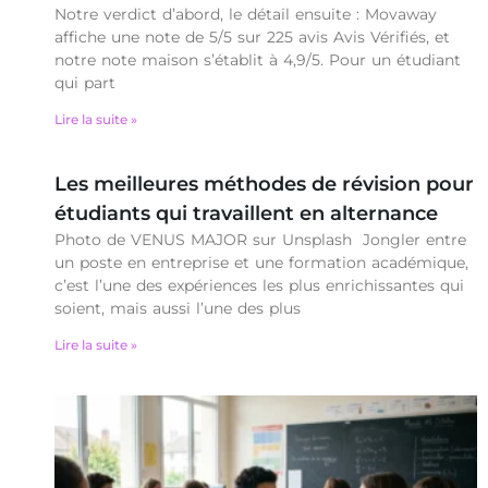
Notre verdict d’abord, le détail ensuite : Movaway
affiche une note de 5/5 sur 225 avis Avis Vérifiés, et
notre note maison s’établit à 4,9/5. Pour un étudiant
qui part
Lire la suite »
Les meilleures méthodes de révision pour
étudiants qui travaillent en alternance
Photo de VENUS MAJOR sur Unsplash Jongler entre
un poste en entreprise et une formation académique,
c’est l’une des expériences les plus enrichissantes qui
soient, mais aussi l’une des plus
Lire la suite »