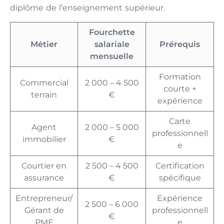
diplôme de l’enseignement supérieur.
Fourchette
Métier
salariale
Prérequis
mensuelle
Formation
Commercial
2 000 – 4 500
courte +
terrain
€
expérience
Carte
Agent
2 000 – 5 000
professionnell
immobilier
€
e
Courtier en
2 500 – 4 500
Certification
assurance
€
spécifique
Entrepreneur/
Expérience
2 500 – 6 000
Gérant de
professionnell
€
PME
e