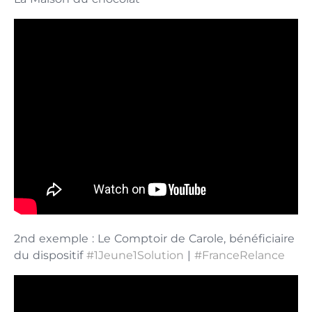
2nd exemple : Le Comptoir de Carole, bénéficiaire
du dispositif
#1Jeune1Solution
|
#FranceRelance