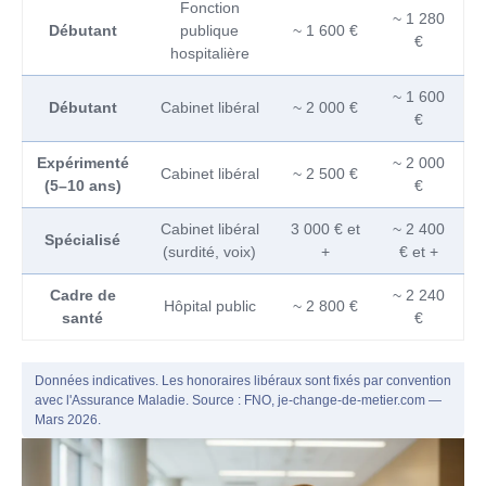
Fonction
~ 1 280
Débutant
publique
~ 1 600 €
€
hospitalière
~ 1 600
Débutant
Cabinet libéral
~ 2 000 €
€
Expérimenté
~ 2 000
Cabinet libéral
~ 2 500 €
(5–10 ans)
€
Cabinet libéral
3 000 € et
~ 2 400
Spécialisé
(surdité, voix)
+
€ et +
Cadre de
~ 2 240
Hôpital public
~ 2 800 €
santé
€
Données indicatives. Les honoraires libéraux sont fixés par convention
avec l'Assurance Maladie. Source : FNO, je-change-de-metier.com —
Mars 2026.