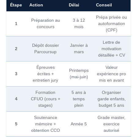
Étape
Action
Délai
Conseil
Prépa privée ou
Préparation au
3 à 12
1
autoformation
concours
mois
(CPF)
Lettre de
Dépôt dossier
Janvier à
2
motivation
Parcoursup
mars
détaillée + CV
Épreuves
Valeur
Printemps
3
écrites +
expérience pro
(mai-juin)
entretien jury
mis en avant
Formation
5 ans à
Organiser
4
CFUO (cours +
temps
garde enfants,
stages)
plein
budget 5 ans
Soutenance
Grade master,
5
mémoire +
Année 5
exercice
obtention CCO
autorisé